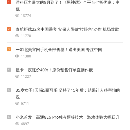
游科压力最大的8月到了！《黑神话》全平台七折优惠：史
1
低
13774
泰航拒载22名中国乘客 安保人员做“拉眼角”动作 机场致歉
2
11770
一加北美官网手机全部售罄！退出美国 专注中国
3
11380
显卡一夜涨价40%！原价预售订单直接作废
4
11227
35岁女子1天喝5瓶可乐 坚持了15年后：结果让人很害怕的
5
说
6711
小米首发！高通8E6 Pro独占硬核技术：游戏体验大幅跃升
6
4897