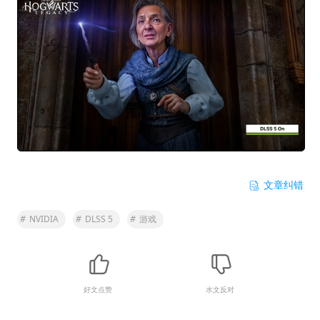
文章纠错
#
NVIDIA
#
DLSS 5
#
游戏
好文点赞
水文反对