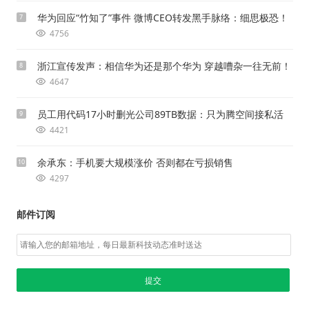
华为回应“竹知了”事件 微博CEO转发黑手脉络：细思极恐！
7
4756
浙江宣传发声：相信华为还是那个华为 穿越嘈杂一往无前！
8
4647
员工用代码17小时删光公司89TB数据：只为腾空间接私活
9
4421
余承东：手机要大规模涨价 否则都在亏损销售
10
4297
邮件订阅