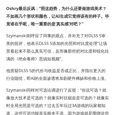
Oshry最后反讽：“照这趋势，为什么还要做游戏美术？
不如画几个形状和颜色，让AI生成它觉得该有的样子。毕
竟谁在乎呢，唯一重要的是‘真实感’对吧？”
Szymanski则呼应了同事的观点，并补充了对DLSS 5审
美的批评，他表示DLSS 5添加的光照和对比度处理“让场
景看起来不那么真实可信，反而像那些把对比度和锐化拉
满的《绝命毒师》恶搞短视频”。
他质疑DLSS 5的代价与收益是否成正比，并指出更大的
行业隐忧，即AI的全面渗透将加剧硬件稀缺和价格上涨。
Szymanski同样对可选论调进行了反驳：“你说可选？就
像放大技术是可选的？就像实时抗锯齿是可选的？就像实
时全局光照是可选的？过去五年玩过3A游戏的玩家都知
道，这些可选功能其实根本不选，因为游戏就是围绕这些