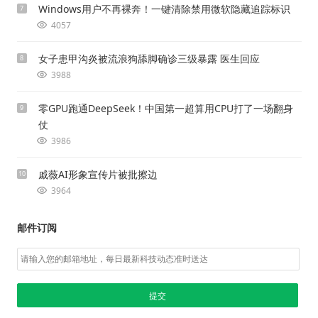
Windows用户不再裸奔！一键清除禁用微软隐藏追踪标识
7
4057
女子患甲沟炎被流浪狗舔脚确诊三级暴露 医生回应
8
3988
零GPU跑通DeepSeek！中国第一超算用CPU打了一场翻身
9
仗
3986
戚薇AI形象宣传片被批擦边
10
3964
邮件订阅