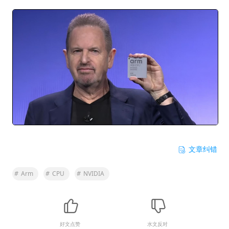
文章纠错
#
Arm
#
CPU
#
NVIDIA
好文点赞
水文反对