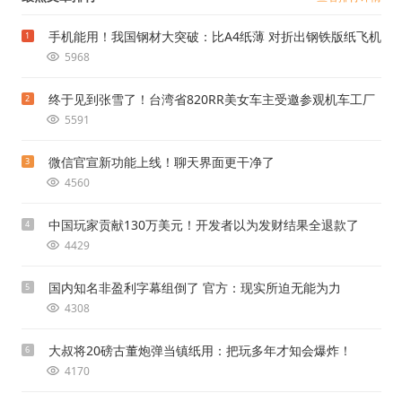
手机能用！我国钢材大突破：比A4纸薄 对折出钢铁版纸飞机
1
5968
终于见到张雪了！台湾省820RR美女车主受邀参观机车工厂
2
5591
微信官宣新功能上线！聊天界面更干净了
3
4560
中国玩家贡献130万美元！开发者以为发财结果全退款了
4
4429
国内知名非盈利字幕组倒了 官方：现实所迫无能为力
5
4308
大叔将20磅古董炮弹当镇纸用：把玩多年才知会爆炸！
6
4170