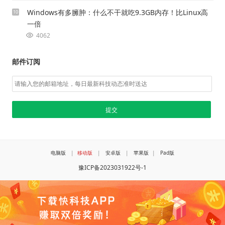
Windows有多臃肿：什么不干就吃9.3GB内存！比Linux高
10
一倍
4062
邮件订阅
电脑版
|
移动版
|
安卓版
|
苹果版
|
Pad版
豫ICP备2023031922号-1