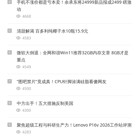
手机不涨价都是亏本卖！余承东将24999新品报成2499 瞎激
4
动
4668
清甜解渴 百多利纯椰子水10瓶15.9元
5
4583
微软大倒退：全网和谐Win11推荐32GB内存文章 8GB才是
6
重点
4549
“图吧禁片”竟成真！CPU针脚涂满硅脂看傻网友
7
4500
中方出手！五大措施反制美国
8
4300
聚焦超级工程与科研生产力！Lenovo P16v 2026工作站评测
9
4283