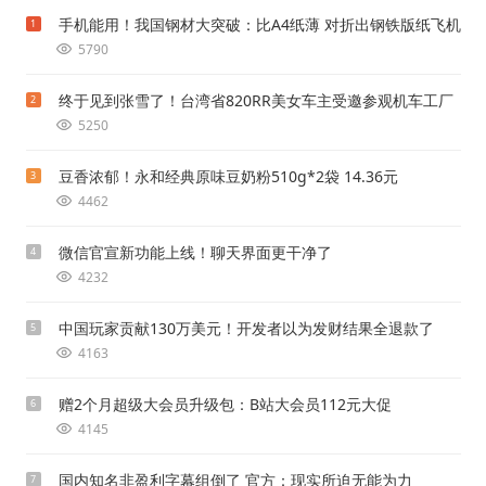
手机能用！我国钢材大突破：比A4纸薄 对折出钢铁版纸飞机
1
5790
终于见到张雪了！台湾省820RR美女车主受邀参观机车工厂
2
5250
豆香浓郁！永和经典原味豆奶粉510g*2袋 14.36元
3
4462
微信官宣新功能上线！聊天界面更干净了
4
4232
中国玩家贡献130万美元！开发者以为发财结果全退款了
5
4163
赠2个月超级大会员升级包：B站大会员112元大促
6
4145
国内知名非盈利字幕组倒了 官方：现实所迫无能为力
7