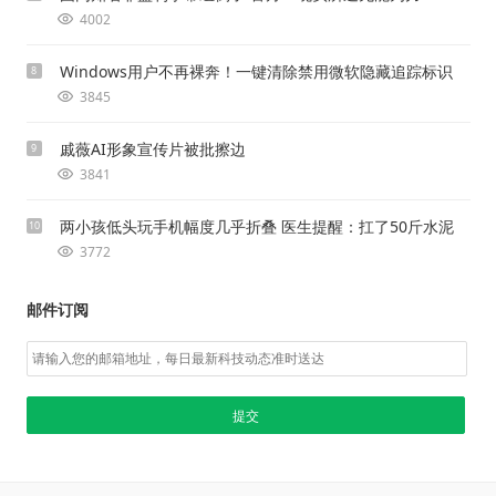
4002
Windows用户不再裸奔！一键清除禁用微软隐藏追踪标识
8
3845
戚薇AI形象宣传片被批擦边
9
3841
两小孩低头玩手机幅度几乎折叠 医生提醒：扛了50斤水泥
10
3772
邮件订阅