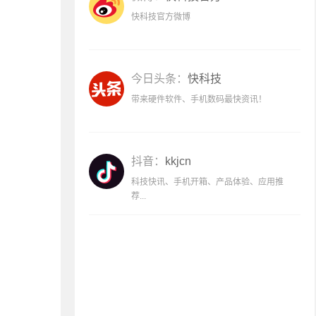
快科技官方微博
今日头条：
快科技
带来硬件软件、手机数码最快资讯！
抖音：
kkjcn
科技快讯、手机开箱、产品体验、应用推
荐...