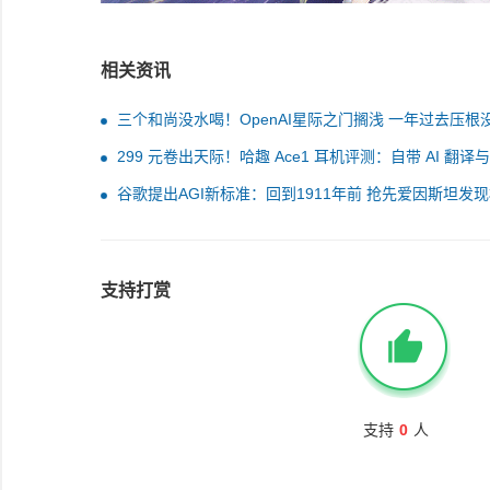
相关资讯
三个和尚没水喝！OpenAI星际之门搁浅 一年过去压根
工
299 元卷出天际！哈趣 Ace1 耳机评测：自带 AI 翻译
纪要 它真能平替千元旗舰
谷歌提出AGI新标准：回到1911年前 抢先爱因斯坦发
论
支持打赏
支持
0
人