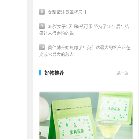
8
女骑请注意罩杯尺寸
9
35岁女子1天喝5瓶可乐 坚持了15年后：结
果让人很害怕的说
10
黄仁勋开始焦虑了！英伟达最大的客户正在
变成它最大的敌人
好物推荐
换一波