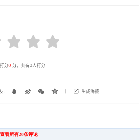
打分
0
分，共有
0
人打分
|
友:
生成海报