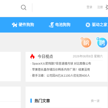
登录
注册
硬件狗狗
电池狗狗
驱动之家
今日视点
2026年08月8日 星期六
·
SpaceX火箭残骸7倍音速撞月球 对比图像公布
·
苹果借长鑫存储压价韩系内存厂商！结果没用
·
歌手汪峰：公司因AI已从1100人优化到400人
·
索尼旗舰电视上市：115寸、149999元
热门文章
换一波