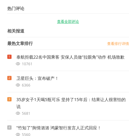
热门评论
查看全部评论
相关报道
最热文章排行
查看排行详情
泰航拒载22名中国乘客 安保人员做“拉眼角”动作 机场致歉
1
10761
卫星巨头：宣布破产！
2
6366
35岁女子1天喝5瓶可乐 坚持了15年后：结果让人很害怕的
3
说
5681
“竹知了”舆情汹汹 鸿蒙智行发言人正式回应！
4
5560