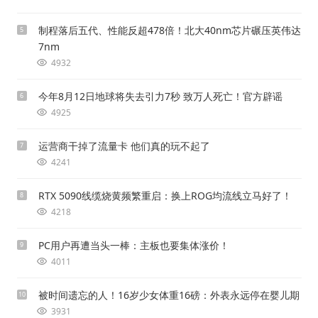
制程落后五代、性能反超478倍！北大40nm芯片碾压英伟达
5
7nm
4932
今年8月12日地球将失去引力7秒 致万人死亡！官方辟谣
6
4925
运营商干掉了流量卡 他们真的玩不起了
7
4241
RTX 5090线缆烧黄频繁重启：换上ROG均流线立马好了！
8
4218
PC用户再遭当头一棒：主板也要集体涨价！
9
4011
被时间遗忘的人！16岁少女体重16磅：外表永远停在婴儿期
10
3931