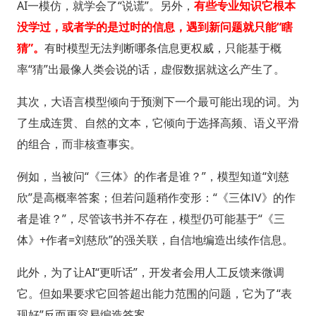
AI一模仿，就学会了“说谎”。另外，
有些专业知识它根本
没学过，或者学的是过时的信息，遇到新问题就只能“瞎
猜”。
有时模型无法判断哪条信息更权威，只能基于概
率“猜”出最像人类会说的话，虚假数据就这么产生了。
其次，大语言模型倾向于预测下一个最可能出现的词。为
了生成连贯、自然的文本，它倾向于选择高频、语义平滑
的组合，而非核查事实。
例如，当被问“《三体》的作者是谁？”，模型知道“刘慈
欣”是高概率答案；但若问题稍作变形：“《三体Ⅳ》的作
者是谁？”，尽管该书并不存在，模型仍可能基于“《三
体》+作者=刘慈欣”的强关联，自信地编造出续作信息。
此外，为了让AI“更听话”，开发者会用人工反馈来微调
它。但如果要求它回答超出能力范围的问题，它为了“表
现好”反而更容易编造答案。