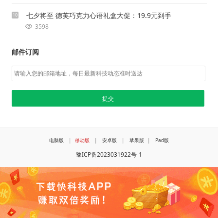
七夕将至 德芙巧克力心语礼盒大促：19.9元到手
10
3598
邮件订阅
电脑版
|
移动版
|
安卓版
|
苹果版
|
Pad版
豫ICP备2023031922号-1