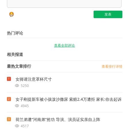
热门评论
查看全部评论
相关报道
最热文章排行
查看排行详情
女骑请注意罩杯尺寸
1
5250
女子刚提新车被小孩泼沙撒尿 索赔2.4万遭拒 家长:你去起诉
2
4945
荷兰弟遭“河南弟”抢功 导演、演员证实亲自上阵
3
4517