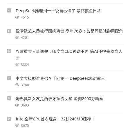
DeepSeek推理到一半说自己饿了 暴露摸鱼日常
4
4515
殿堂级艺人黎彼得因病离世 享年76岁：曾是周星驰御用配角
5
4201
谷歌重大人事调整：印度裔CEO神话不再 搞AI还得是华裔人
6
才
3884
中文大模型谁最强？千问第一 DeepSeek未进前三
7
3780
姆巴佩新女友是西班牙顶流女星 坐拥2400万粉丝
8
3693
Intel全新CPU首次现身：32核240MB缓存！
9
3675