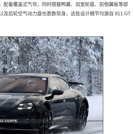
，配备覆盖式气帘，同时搭载鸭翼、加宽轮眉、前侧翼板等部
及后轮空气动力盘也悉数现身，这些设计细节均源自 911 GT