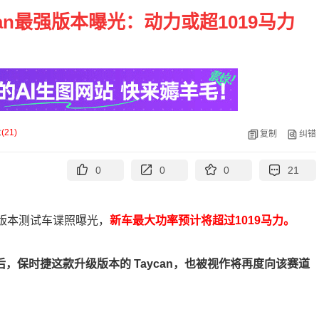
an最强版本曝光：动力或超1019马力
论
(
21
)
复制
纠错
0
0
0
21
强版本测试车谍照曝光，
新车最大功率预计将超过1019马力。
录后，保时捷这款升级版本的 Taycan，也被视作将再度向该赛道