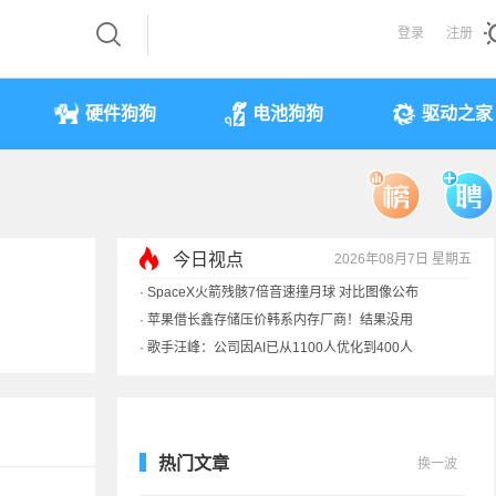
登录
注册
硬件狗狗
电池狗狗
驱动之家
·
SpaceX火箭残骸7倍音速撞月球 对比图像公布
·
苹果借长鑫存储压价韩系内存厂商！结果没用
今日视点
2026年08月7日 星期五
·
歌手汪峰：公司因AI已从1100人优化到400人
·
索尼旗舰电视上市：115寸、149999元
热门文章
换一波