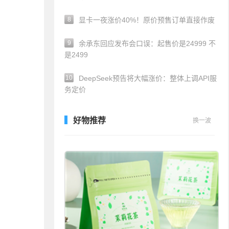
8
显卡一夜涨价40%！原价预售订单直接作废
9
余承东回应发布会口误：起售价是24999 不
是2499
10
DeepSeek预告将大幅涨价：整体上调API服
务定价
好物推荐
换一波