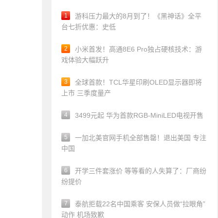
1
游科压力最大的8月到了！《黑神话》全平
台七折优惠：史低
2
小米首发！高通8E6 Pro独占硬核技术：游
戏体验大幅跃升
3
全球首款！TCL华星印刷OLED显示器即将
上市 三季度量产
4
3499元起 华为首款RGB-MiniLED电视开售
5
一加北美官网手机全部售罄！退出美国 专注
中国
6
开学三件套涨价 等等看的人失算了：厂商纷
纷提价
7
泰航拒载22名中国乘客 安保人员做“拉眼角”
动作 机场致歉