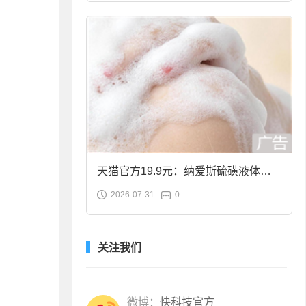
天猫官方19.9元：纳爱斯硫磺液体香
2026-07-31
0
皂2斤大促
关注我们
微博：
快科技官方