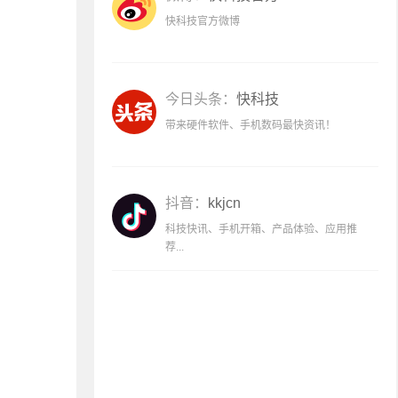
快科技官方微博
今日头条：
快科技
带来硬件软件、手机数码最快资讯！
抖音：
kkjcn
科技快讯、手机开箱、产品体验、应用推
荐...