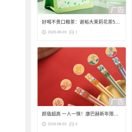
好喝不贵口粮茶：谢裕大茉莉花茶50g
2026-08-03
1
袋装9.9元到手
颜值超高 一人一筷！康巴赫新年限定
2026-08-03
4
合金筷子大促：19.9元