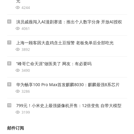
元
4244
演员戚薇闯入AI漫剧赛道：推出个人数字分身 开放AI授权
6
4061
上海一顾客因大盘鸡含土豆报警 老板免单后全部吃光
7
3892
“峰哥亡命天涯”做医美了 网友：有必要吗
8
3490
华为畅享100 Pro Max首发麒麟8030：麒麟最强8系芯片
9
3286
799元！小米史上最强摄像机开售：12倍变焦 自带大模型
10
3199
邮件订阅