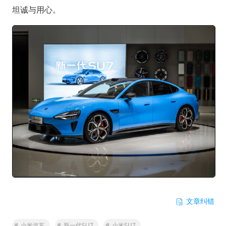
坦诚与用心。
文章纠错
#
小米汽车
#
新一代SU7
#
小米SU7