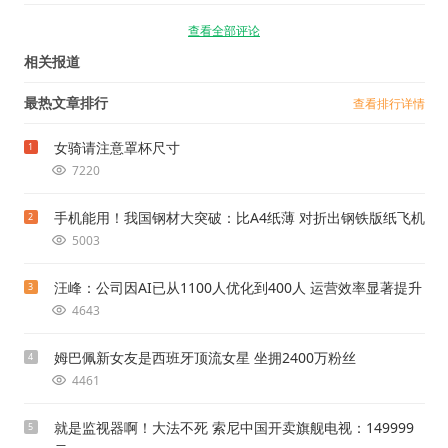
查看全部评论
相关报道
最热文章排行
查看排行详情
女骑请注意罩杯尺寸
1
7220
手机能用！我国钢材大突破：比A4纸薄 对折出钢铁版纸飞机
2
5003
汪峰：公司因AI已从1100人优化到400人 运营效率显著提升
3
4643
姆巴佩新女友是西班牙顶流女星 坐拥2400万粉丝
4
4461
就是监视器啊！大法不死 索尼中国开卖旗舰电视：149999
5