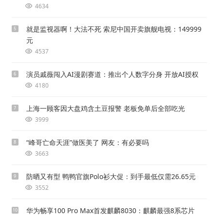
4634
就是监视器啊！大法不死 索尼中国开卖旗舰电视：149999
5
元
4537
演员戚薇闯入AI漫剧赛道：推出个人数字分身 开放AI授权
6
4180
上海一顾客因大盘鸡含土豆报警 老板免单后全部吃光
7
3999
“峰哥亡命天涯”做医美了 网友：有必要吗
8
3663
防晒又有型 鸭鸭官旗Polo衫大促：到手最低仅需26.65元
9
3552
华为畅享100 Pro Max首发麒麟8030：麒麟最强8系芯片
10