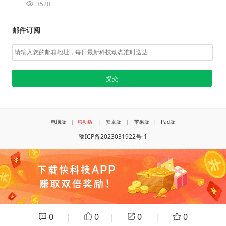
3520
邮件订阅
电脑版
|
移动版
|
安卓版
|
苹果版
|
Pad版
豫ICP备2023031922号-1
0
0
0
0
|
|
|