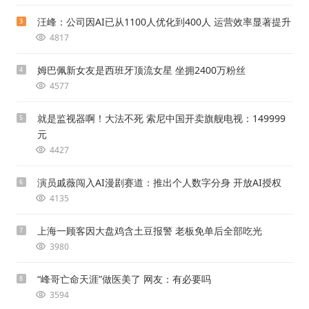
汪峰：公司因AI已从1100人优化到400人 运营效率显著提升
3
4817
姆巴佩新女友是西班牙顶流女星 坐拥2400万粉丝
4
4577
就是监视器啊！大法不死 索尼中国开卖旗舰电视：149999
5
元
4427
演员戚薇闯入AI漫剧赛道：推出个人数字分身 开放AI授权
6
4135
上海一顾客因大盘鸡含土豆报警 老板免单后全部吃光
7
3980
“峰哥亡命天涯”做医美了 网友：有必要吗
8
3594