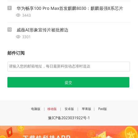
华为畅享100 Pro Max首发麒麟8030：麒麟最强8系芯片
9
3443
戚薇AI形象宣传片被批擦边
10
3301
邮件订阅
电脑版
|
移动版
|
安卓版
|
苹果版
|
Pad版
豫ICP备2023031922号-1