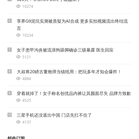
10274
享界G9泥坑实测被质疑为AI合成 更多实拍视频流出终结流
6
言
10234
女子患甲沟炎被流浪狗舔脚确诊三级暴露 医生回应
7
5121
大叔将20磅古董炮弹当镇纸用：把玩多年才知会爆炸！
8
4884
穿着就掉了！女子称名创优品内裤让其颜面尽失 品牌方致歉
9
4525
三星手机还没退出中国 门店先扛不住了
10
4137
邮件订阅