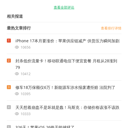
查看全部评论
相关报道
最热文章排行
查看排行详情
iPhone 17本月要涨价：苹果供应链减产 供货压力瞬间加剧
1
10656
封杀低价流量卡！移动联通电信下便宜套餐 月租从28涨到
2
79
10412
修车18万保额仅6万！新能源车涉水报废遭拒赔 法院判了
3
10395
天天想着崩盘不是坏就是蠢！马斯克：存储价格该涨不该跌
4
10333
326天！苹果iOS 26终于能越狱了
5