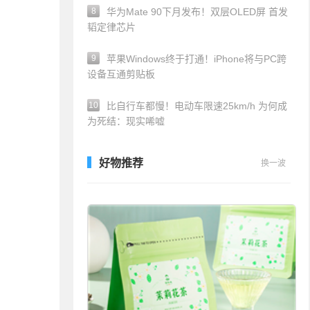
8
华为Mate 90下月发布！双层OLED屏 首发
韬定律芯片
9
苹果Windows终于打通！iPhone将与PC跨
设备互通剪贴板
10
比自行车都慢！电动车限速25km/h 为何成
为死结：现实唏嘘
好物推荐
换一波