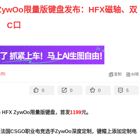
FX ZywOo限量版键盘发布：HFX磁轴、双
C口
论
(
5
)
复制
纠错
0
0
0
5
 HFX ZywOo限量版键盘，首发
1199
元。
法国CSGO职业电竞选手ZywOo深度定制，键帽上添加定制电