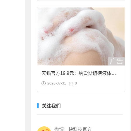
天猫官方19.9元：纳爱斯硫磺液体香
2026-07-31
0
皂2斤大促
关注我们
微博：
快科技官方