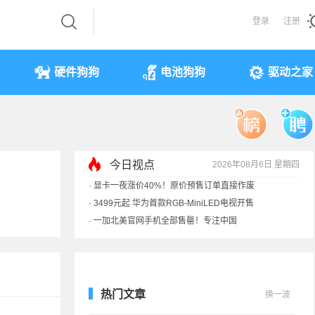
登录
注册
硬件狗狗
电池狗狗
驱动之家
今日视点
2026年08月6日 星期四
·
显卡一夜涨价40%！原价预售订单直接作废
·
3499元起 华为首款RGB-MiniLED电视开售
·
一加北美官网手机全部售罄！专注中国
·
《黑神话》全平台七折优惠：史低
热门文章
换一波