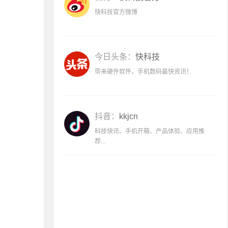
快科技官方微博
今日头条：
快科技
带来硬件软件、手机数码最快资讯！
抖音：
kkjcn
科技快讯、手机开箱、产品体验、应用推
荐...