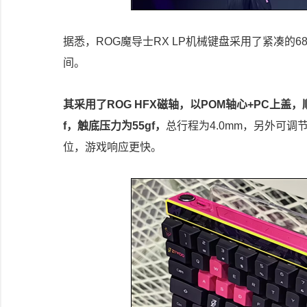
据悉，ROG魔导士RX LP机械键盘采用了紧凑的
间。
其采用了ROG HFX磁轴，以POM轴心+PC上
f，触底压力为55gf，
总行程为4.0mm，另外可调节
位，游戏响应更快。