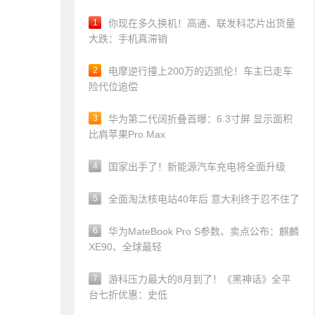
1
你现在多久换机！高通、联发科芯片出货量
大跌：手机真滞销
2
电摩逆行撞上200万的迈凯伦！车主已走车
险代位追偿
3
华为第二代阔折叠首曝：6.3寸屏 显示面积
比肩苹果Pro Max
4
国家出手了！新能源汽车充电将全面升级
5
全面淘汰核电站40年后 意大利终于忍不住了
6
华为MateBook Pro S参数、卖点公布：麒麟
XE90、全球最轻
7
游科压力最大的8月到了！《黑神话》全平
台七折优惠：史低