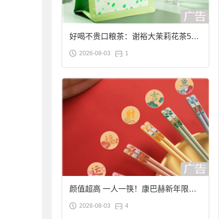
好喝不贵口粮茶：谢裕大茉莉花茶50g
2026-08-03
1
袋装9.9元到手
颜值超高 一人一筷！康巴赫新年限定
2026-08-03
4
合金筷子大促：19.9元