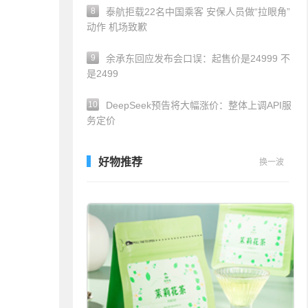
8
泰航拒载22名中国乘客 安保人员做“拉眼角”
动作 机场致歉
9
余承东回应发布会口误：起售价是24999 不
是2499
10
DeepSeek预告将大幅涨价：整体上调API服
务定价
好物推荐
换一波