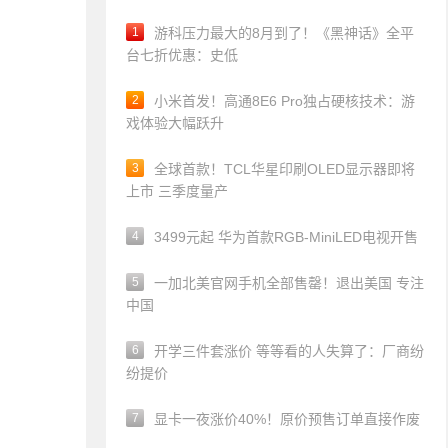
1
游科压力最大的8月到了！《黑神话》全平
台七折优惠：史低
2
小米首发！高通8E6 Pro独占硬核技术：游
戏体验大幅跃升
3
全球首款！TCL华星印刷OLED显示器即将
上市 三季度量产
4
3499元起 华为首款RGB-MiniLED电视开售
5
一加北美官网手机全部售罄！退出美国 专注
中国
6
开学三件套涨价 等等看的人失算了：厂商纷
纷提价
7
显卡一夜涨价40%！原价预售订单直接作废