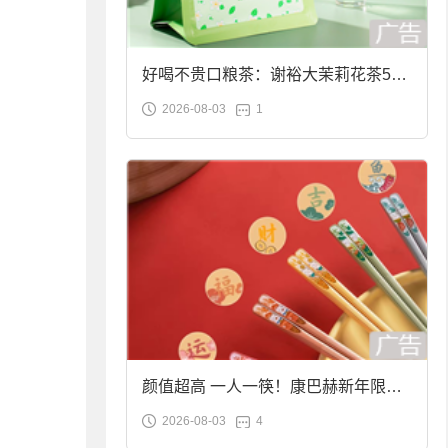
好喝不贵口粮茶：谢裕大茉莉花茶50g
2026-08-03
1
袋装9.9元到手
颜值超高 一人一筷！康巴赫新年限定
2026-08-03
4
合金筷子大促：19.9元