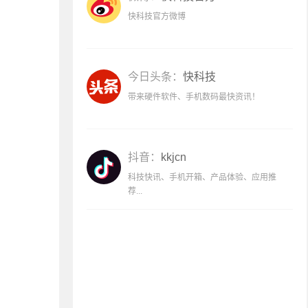
快科技官方微博
今日头条：
快科技
带来硬件软件、手机数码最快资讯！
抖音：
kkjcn
科技快讯、手机开箱、产品体验、应用推
荐...