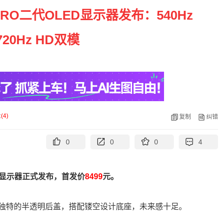
 PRO二代OLED显示器发布：540Hz
720Hz HD双模
论
(
4
)
复制
纠错
0
0
0
4
二代显示器正式发布，首发价
8499
元。
独特的半透明后盖，搭配镂空设计底座，未来感十足。