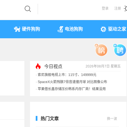
登录
注册
硬件狗狗
电池狗狗
驱动之家
今日视点
2026年08月7日 星期五
·
索尼旗舰电视上市：115寸、149999元
·
SpaceX火箭残骸7倍音速撞月球 对比图像公布
·
苹果借长鑫存储压价韩系内存厂商！结果没用
·
歌手汪峰：公司因AI已从1100人优化到400人
热门文章
换一波