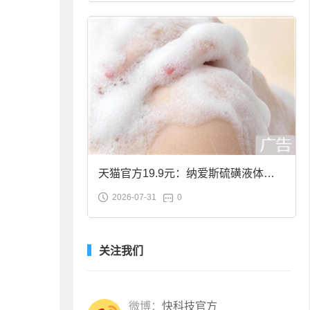
天猫官方19.9元：纳爱斯硫磺液体香
2026-07-31
0
皂2斤大促
关注我们
微博：
快科技官方