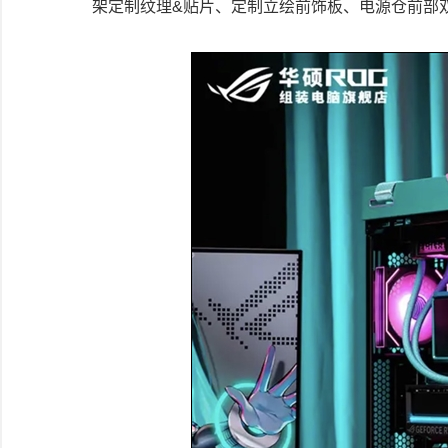
架定制纹理&贴片、定制立绘前饰板、电源仓前部