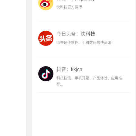
快科技官方微博
今日头条：
快科技
带来硬件软件、手机数码最快资讯！
抖音：
kkjcn
科技快讯、手机开箱、产品体验、应用推
荐...