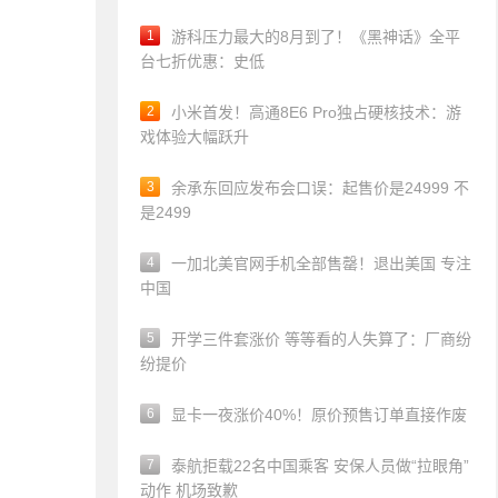
1
游科压力最大的8月到了！《黑神话》全平
台七折优惠：史低
2
小米首发！高通8E6 Pro独占硬核技术：游
戏体验大幅跃升
3
余承东回应发布会口误：起售价是24999 不
是2499
4
一加北美官网手机全部售罄！退出美国 专注
中国
5
开学三件套涨价 等等看的人失算了：厂商纷
纷提价
6
显卡一夜涨价40%！原价预售订单直接作废
7
泰航拒载22名中国乘客 安保人员做“拉眼角”
动作 机场致歉