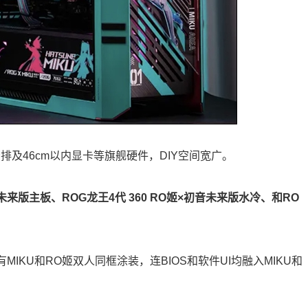
排及46cm以内显卡等旗舰硬件，DIY空间宽广。
初音未来版主板、ROG龙王4代 360 RO姬×初音未来版水冷、和RO
有MIKU和RO姬双人同框涂装，连BIOS和软件UI均融入MIKU和