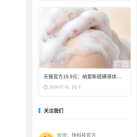
天猫官方19.9元：纳爱斯硫磺液体香
2026-07-31
0
皂2斤大促
关注我们
微博：
快科技官方