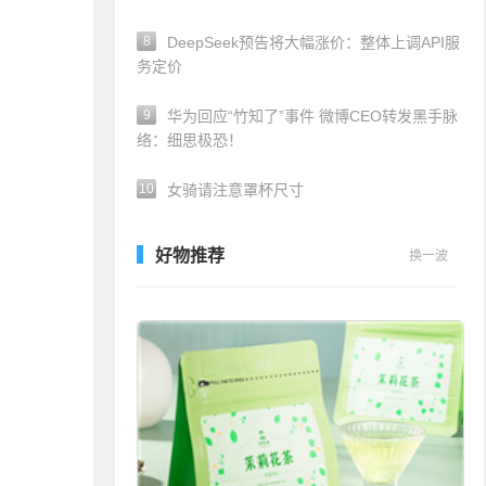
8
DeepSeek预告将大幅涨价：整体上调API服
务定价
9
华为回应“竹知了”事件 微博CEO转发黑手脉
络：细思极恐！
10
女骑请注意罩杯尺寸
好物推荐
换一波