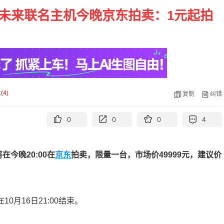
初音未来联名主机今晚京东拍卖：1元起拍
论
(
4
)
复制
纠错
0
0
0
4
在今晚20:00在
京东
拍卖，限量一台，市场价49999元，建议价
0月16日21:00结束。