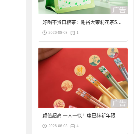
好喝不贵口粮茶：谢裕大茉莉花茶50g
2026-08-03
1
袋装9.9元到手
颜值超高 一人一筷！康巴赫新年限定
2026-08-03
4
合金筷子大促：19.9元