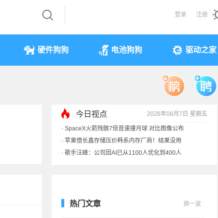
登录
注册
硬件狗狗
电池狗狗
驱动之家
今日视点
2026年08月7日 星期五
·
SpaceX火箭残骸7倍音速撞月球 对比图像公布
·
苹果借长鑫存储压价韩系内存厂商！结果没用
·
歌手汪峰：公司因AI已从1100人优化到400人
·
索尼旗舰电视上市：115寸、149999元
热门文章
换一波