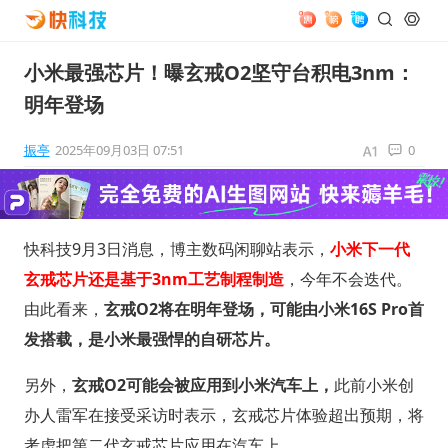
小米最强芯片！曝玄戒O2坚守台积电3nm：
明年登场
振亭
2025年09月03日 07:51
0
快科技9月3日消息，博主数码闲聊站表示，
小米下一代
玄戒芯片还是基于3nm工艺制程制造
，今年不会迭代。
由此看来，
玄戒O2将在明年登场，可能由小米16S Pro首
发搭载，是小米最强悍的自研芯片。
另外，
玄戒O2可能会被应用到小米汽车上，
此前小米创
办人雷军在接受采访时表示，玄戒芯片体验超出预期，将
考虑把第二代玄戒芯片应用在汽车上。