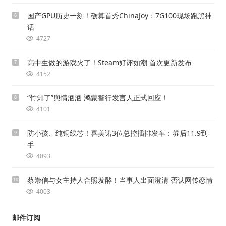
国产GPU历史一刻！砺算首秀ChinaJoy：7G100现场跑黑神
6
话
4727
高中生做的游戏火了！Steam好评如潮 首次更新发布
7
4152
“竹知了”舆情汹汹 鸿蒙智行发言人正式回应！
8
4101
防小孩、纯铜线芯！喜美诺3位总控插排发车：券后11.9到
9
手
4093
蔡崇信与女主持人合照发酵！当事人出面澄清 否认网传恋情
10
4003
邮件订阅