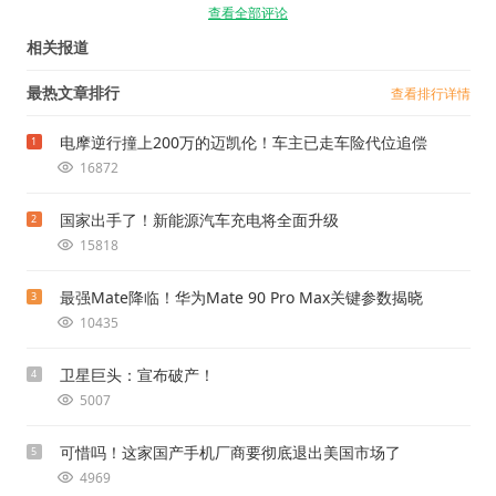
查看全部评论
相关报道
最热文章排行
查看排行详情
电摩逆行撞上200万的迈凯伦！车主已走车险代位追偿
1
16872
国家出手了！新能源汽车充电将全面升级
2
15818
最强Mate降临！华为Mate 90 Pro Max关键参数揭晓
3
10435
卫星巨头：宣布破产！
4
5007
可惜吗！这家国产手机厂商要彻底退出美国市场了
5
4969