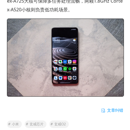
ex-A725大核可保障多任务处理流畅，两颗1.8GHz Corte
x-A520小核则负责低功耗场景。
文章纠错
#
小米
#
玄戒芯片
#
玄戒O2