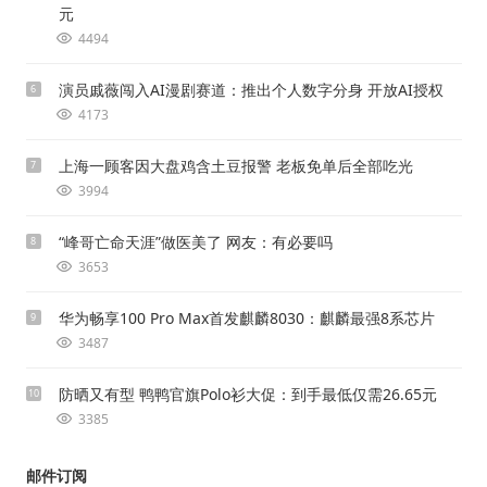
元
4494
演员戚薇闯入AI漫剧赛道：推出个人数字分身 开放AI授权
6
4173
上海一顾客因大盘鸡含土豆报警 老板免单后全部吃光
7
3994
“峰哥亡命天涯”做医美了 网友：有必要吗
8
3653
华为畅享100 Pro Max首发麒麟8030：麒麟最强8系芯片
9
3487
防晒又有型 鸭鸭官旗Polo衫大促：到手最低仅需26.65元
10
3385
邮件订阅