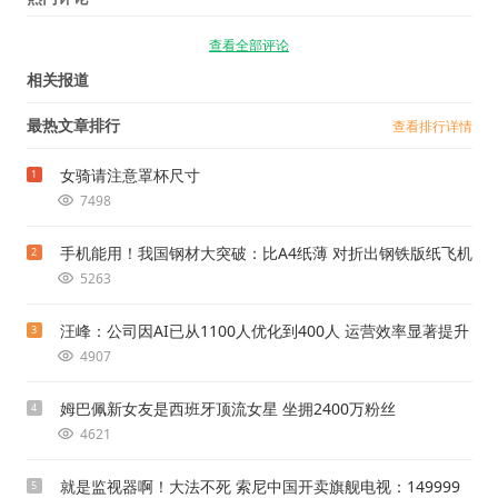
查看全部评论
相关报道
最热文章排行
查看排行详情
女骑请注意罩杯尺寸
1
7498
手机能用！我国钢材大突破：比A4纸薄 对折出钢铁版纸飞机
2
5263
汪峰：公司因AI已从1100人优化到400人 运营效率显著提升
3
4907
姆巴佩新女友是西班牙顶流女星 坐拥2400万粉丝
4
4621
就是监视器啊！大法不死 索尼中国开卖旗舰电视：149999
5