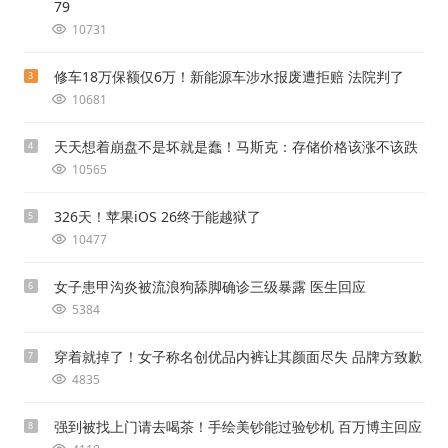
79
10731
修车18万保额仅6万！新能源车涉水报废遭拒赔 法院判了
3
10681
天天想着崩盘不是坏就是蠢！马斯克：存储价格该涨不该跌
4
10565
326天！苹果iOS 26终于能越狱了
5
10477
女子患甲沟炎被流浪狗舔脚确诊三级暴露 医生回应
6
5384
穿着就掉了！女子称名创优品内裤让其颜面尽失 品牌方致歉
7
4835
强到被找上门请去喝茶！手绘美钞能过验钞机 百万博主回应
8