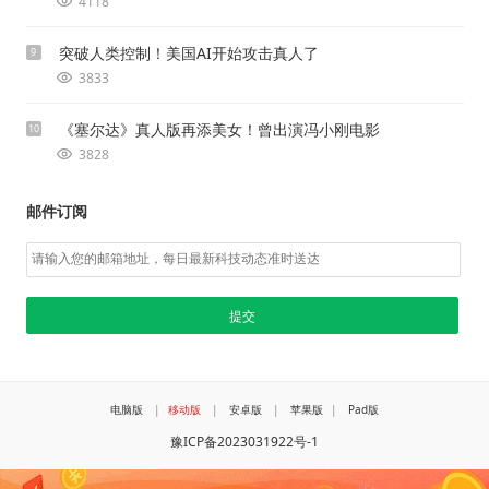
4118
突破人类控制！美国AI开始攻击真人了
9
3833
《塞尔达》真人版再添美女！曾出演冯小刚电影
10
3828
邮件订阅
电脑版
|
移动版
|
安卓版
|
苹果版
|
Pad版
豫ICP备2023031922号-1