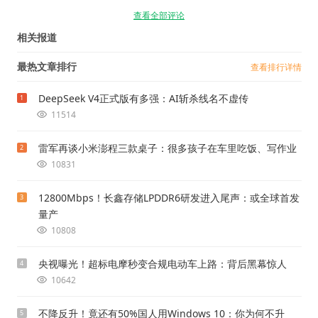
查看全部评论
相关报道
最热文章排行
查看排行详情
DeepSeek V4正式版有多强：AI斩杀线名不虚传
1
11514
雷军再谈小米澎程三款桌子：很多孩子在车里吃饭、写作业
2
10831
12800Mbps！长鑫存储LPDDR6研发进入尾声：或全球首发
3
量产
10808
央视曝光！超标电摩秒变合规电动车上路：背后黑幕惊人
4
10642
不降反升！竟还有50%国人用Windows 10：你为何不升
5