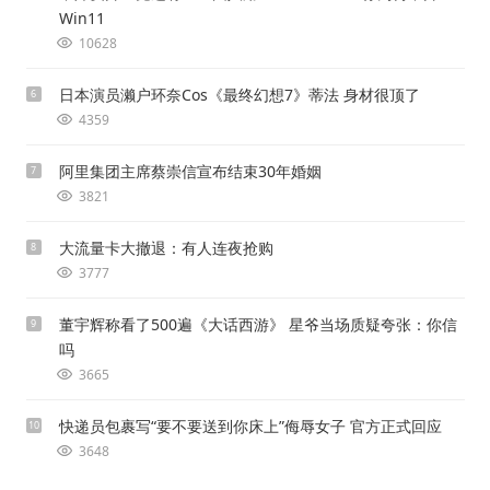
Win11
10628
日本演员濑户环奈Cos《最终幻想7》蒂法 身材很顶了
6
4359
阿里集团主席蔡崇信宣布结束30年婚姻
7
3821
大流量卡大撤退：有人连夜抢购
8
3777
董宇辉称看了500遍《大话西游》 星爷当场质疑夸张：你信
9
吗
3665
快递员包裹写“要不要送到你床上”侮辱女子 官方正式回应
10
3648