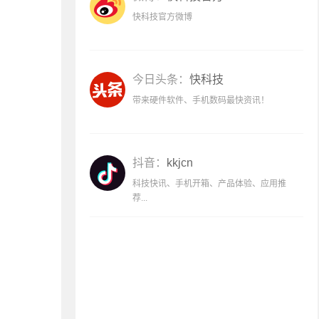
快科技官方微博
今日头条：
快科技
带来硬件软件、手机数码最快资讯！
抖音：
kkjcn
科技快讯、手机开箱、产品体验、应用推
荐...