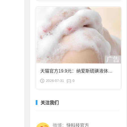
天猫官方19.9元：纳爱斯硫磺液体香
2026-07-31
0
皂2斤大促
关注我们
微博：
快科技官方