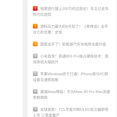
1
电摩逆行撞上200万的迈凯伦！车主已走车
险代位追偿
2
游科压力最大的8月到了！《黑神话》全平
台七折优惠：史低
3
国家出手了！新能源汽车充电将全面升级
4
小米首发！高通8E6 Pro独占硬核技术：游
戏体验大幅跃升
5
苹果Windows终于打通！iPhone将与PC跨
设备互通剪贴板
6
最强Mate降临！华为Mate 90 Pro Max关键
参数揭晓
7
全球首款！TCL华星印刷OLED显示器即将
上市 三季度量产