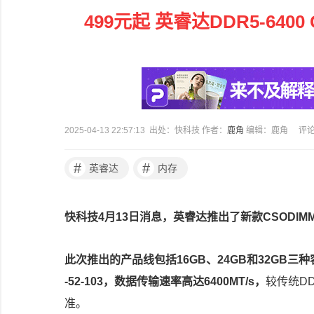
499元起 英睿达DDR5-6400
2025-04-13 22:57:13 出处：快科技 作者：
鹿角
编辑：鹿角
评
#
#
英睿达
内存
快科技4月13日消息，英睿达推出了新款CSODIM
此次推出的产品线包括16GB、24GB和32GB三种
-52-103，数据传输速率高达6400MT/s，
较传统D
准。