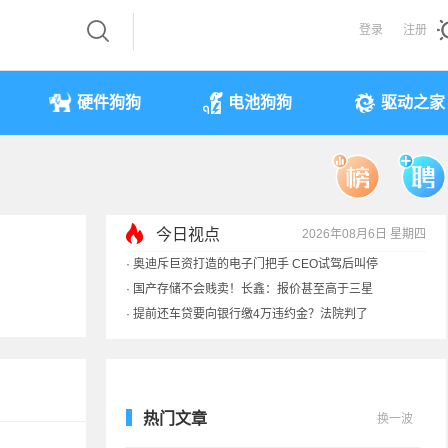
登录
注册
硬件狗狗
电池狗狗
驱动之家
今日视点
2026年08月6日 星期四
·
奥迪斥巨资打造的电子门把手 CEO试驾后叫停
·
国产存储不会贱卖！长鑫：报价甚至高于三星
·
提前还车贷要向银行缴4万违约金？法院判了
·
余承东回应发布会口误：起售价不是2499
热门文章
换一波