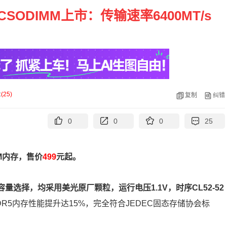
 CSODIMM上市：传输速率6400MT/s
论
(
25
)
复制
纠错
0
0
0
25
M内存，售价
499
元起。
容量选择，均采用美光原厂颗粒，运行电压1.1V，时序CL52-52
DR5内存性能提升达15%，完全符合JEDEC固态存储协会标