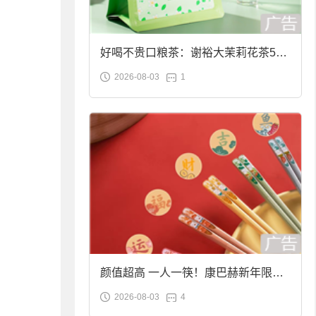
好喝不贵口粮茶：谢裕大茉莉花茶50g
2026-08-03
1
袋装9.9元到手
颜值超高 一人一筷！康巴赫新年限定
2026-08-03
4
合金筷子大促：19.9元