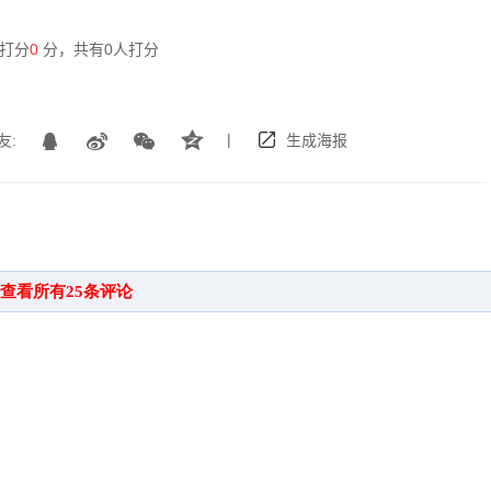
打分
0
分，共有
0
人打分
|
友:
生成海报