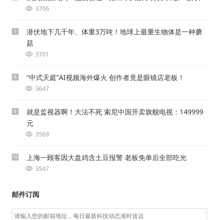
3706
潜伏地下几千年、体重3万吨！地球上最重生物体是一种蘑
7
菇
3701
“中式天庭”AI视频海外爆火 创作者竟是眼镜店老板！
8
3647
就是监视器啊！大法不死 索尼中国开卖旗舰电视：149999
9
元
3569
上海一顾客因大盘鸡含土豆报警 老板免单后全部吃光
10
3547
邮件订阅