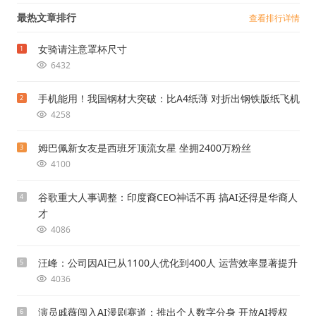
最热文章排行
查看排行详情
女骑请注意罩杯尺寸
1
6432
手机能用！我国钢材大突破：比A4纸薄 对折出钢铁版纸飞机
2
4258
姆巴佩新女友是西班牙顶流女星 坐拥2400万粉丝
3
4100
谷歌重大人事调整：印度裔CEO神话不再 搞AI还得是华裔人
4
才
4086
汪峰：公司因AI已从1100人优化到400人 运营效率显著提升
5
4036
演员戚薇闯入AI漫剧赛道：推出个人数字分身 开放AI授权
6