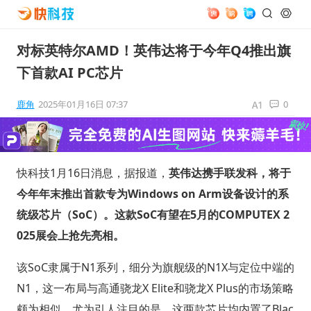
对标英特尔AMD！英伟达将于今年Q4推出旗
下首款AI PC芯片
鹿角
2025年01月16日 07:37
0
快科技1月16日消息，据报道，
英伟达携手联发科，将于
今年年末推出首款专为Windows on Arm设备设计的系
统级芯片（SoC）。这款SoC有望在5月的COMPUTEX 2
025展会上抢先亮相。
该SoC隶属于N1系列，细分为旗舰级的N1X与定位中端的
N1，这一布局与高通骁龙X Elite和骁龙X Plus的市场策略
颇为相似。尤为引人注目的是，这两款芯片均内置了Blac