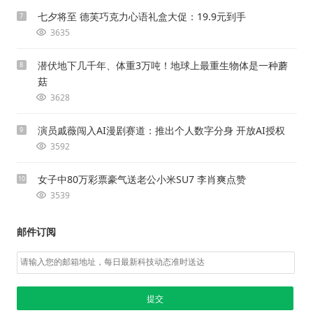
七夕将至 德芙巧克力心语礼盒大促：19.9元到手
7
3635
潜伏地下几千年、体重3万吨！地球上最重生物体是一种蘑
8
菇
3628
演员戚薇闯入AI漫剧赛道：推出个人数字分身 开放AI授权
9
3592
女子中80万彩票豪气送老公小米SU7 李肖爽点赞
10
3539
邮件订阅