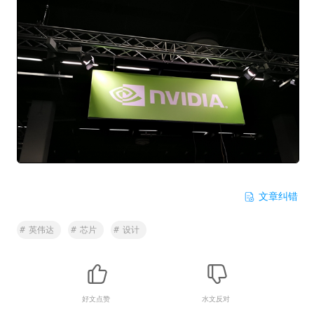
文章纠错
#
英伟达
#
芯片
#
设计
好文点赞
水文反对