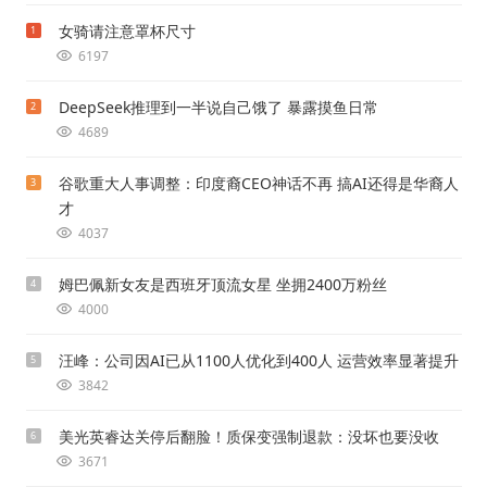
女骑请注意罩杯尺寸
1
6197
DeepSeek推理到一半说自己饿了 暴露摸鱼日常
2
4689
谷歌重大人事调整：印度裔CEO神话不再 搞AI还得是华裔人
3
才
4037
姆巴佩新女友是西班牙顶流女星 坐拥2400万粉丝
4
4000
汪峰：公司因AI已从1100人优化到400人 运营效率显著提升
5
3842
美光英睿达关停后翻脸！质保变强制退款：没坏也要没收
6
3671