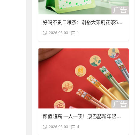
好喝不贵口粮茶：谢裕大茉莉花茶50g
2026-08-03
1
袋装9.9元到手
颜值超高 一人一筷！康巴赫新年限定
2026-08-03
4
合金筷子大促：19.9元