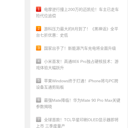
1
电摩逆行撞上200万的迈凯伦！车主已走车
险代位追偿
2
游科压力最大的8月到了！《黑神话》全平
台七折优惠：史低
3
国家出手了！新能源汽车充电将全面升级
4
小米首发！高通8E6 Pro独占硬核技术：游
戏体验大幅跃升
5
苹果Windows终于打通！iPhone将与PC跨
设备互通剪贴板
6
最强Mate降临！华为Mate 90 Pro Max关键
参数揭晓
7
全球首款！TCL华星印刷OLED显示器即将
上市 三季度量产