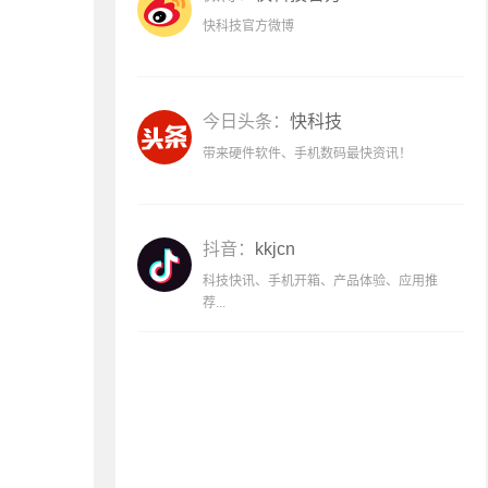
快科技官方微博
今日头条：
快科技
带来硬件软件、手机数码最快资讯！
抖音：
kkjcn
科技快讯、手机开箱、产品体验、应用推
荐...