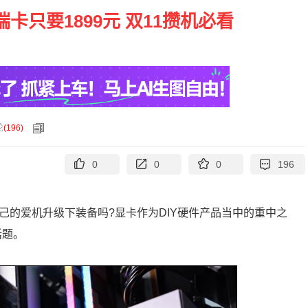
卡只要1899元 双11攒机必看
论
(
196
)
0
0
0
196
己的爱机升级下装备吗?显卡作为DIY硬件产品当中的重中之
话题。