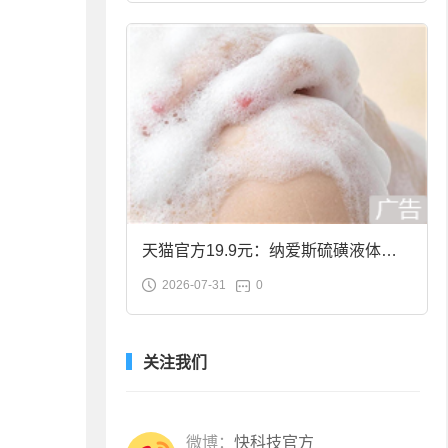
天猫官方19.9元：纳爱斯硫磺液体香
2026-07-31
0
皂2斤大促
关注我们
微博：
快科技官方