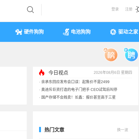
登录
注册
硬件狗狗
电池狗狗
驱动之家
今日视点
2026年08月6日 星期四
·
余承东回应发布会口误：起售价不是2499
·
奥迪斥巨资打造的电子门把手 CEO试驾后叫停
·
国产存储不会贱卖！长鑫：报价甚至高于三星
·
提前还车贷要向银行缴4万违约金？法院判了
热门文章
换一波