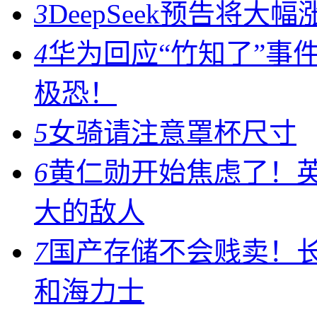
3
DeepSeek预告将大
4
华为回应“竹知了”事
极恐！
5
女骑请注意罩杯尺寸
6
黄仁勋开始焦虑了！
大的敌人
7
国产存储不会贱卖！
和海力士