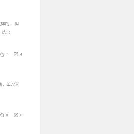
这样的。 但
，结果
7
4
机，单次试
0
0