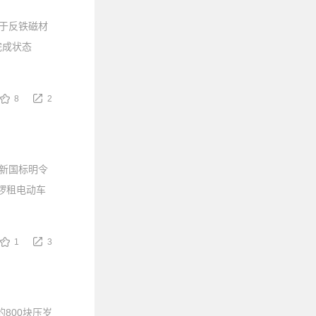
于反铁磁材
完成状态
8
2
 新国标明令
哈啰租电动车
1
3
800块压岁