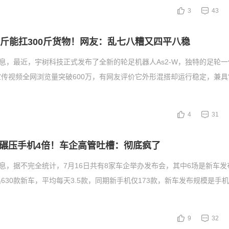
3
43
0斤能扛300斤货物！网友：乱七八糟又四平八稳
消息，最近，宇树科技正式发布了全新的轮足机器人As2-W，独特的足轮
传视频全网浏览量突破600万，有网友评价它外形混搭却运行稳定，兼具
4
31
碾压手机4倍！车企高管吐槽：彻底疯了
消息，据不完全统计，7月16日共有8家车企举办发布会，其中6场是新车发
630款新车，平均每天3.5款，同期新手机仅173款，新车发布规模是手
9
32