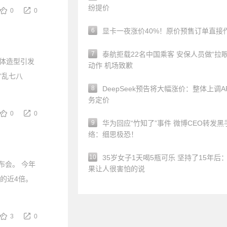
纷提价
0
0
6
显卡一夜涨价40%！原价预售订单直接
7
泰航拒载22名中国乘客 安保人员做“拉眼
一体造型引发
动作 机场致歉
“乱七八
8
DeepSeek预告将大幅涨价：整体上调A
务定价
0
0
9
华为回应“竹知了”事件 微博CEO转发黑
络：细思极恐！
10
35岁女子1天喝5瓶可乐 坚持了15年后
布会。 今年
果让人很害怕的说
机的近4倍。
3
0