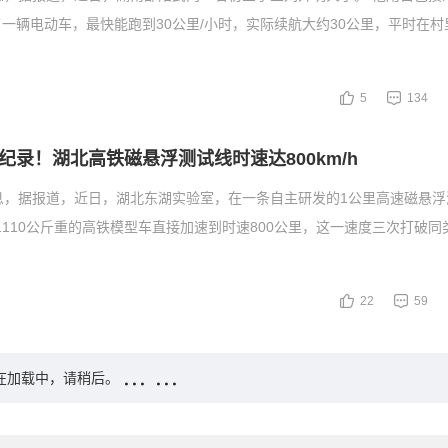
一辆电动车，最快能跑到30公里/小时，实际续航大约30公里，平时在村
5
134
纪录！湖北高铁磁悬浮测试线时速达800km/h
息，据报道，近日，湖北东湖实验室，在一条自主研发的1公里高速磁悬浮
把1110公斤重的高铁模型车直接加速到时速800公里，这一速度三次打破
22
59
在加载中，请稍后。