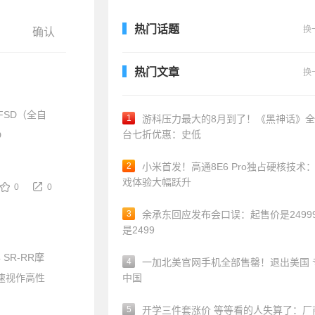
热门话题
换
热门文章
换
FSD（全自
1
游科压力最大的8月到了！《黑神话》
台七折优惠：史低
D
2
小米首发！高通8E6 Pro独占硬核技术
戏体验大幅跃升
0
0
3
余承东回应发布会口误：起售价是24999
是2499
R-RR摩
4
一加北美官网手机全部售罄！退出美国 
时速视作高性
中国
5
开学三件套涨价 等等看的人失算了：厂