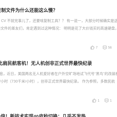
 复制文件为什么还能这么慢？
rl CV 不就完事儿了，还要啥复制工具？？ 有一说一，大部分时候确实是
腾文件的差友们，肯定遇到过这种情况： 明明是花了大价钱买的高速硬盘
7
56
米比肩民航客机！无人机创非正式世界最快纪录
消息，近日，美国两名无人机爱好者在户外空旷场地试飞代号“黑鸟”的改装
里/小时（730千米/小时），创非正式世界最快纪录。 作为参照，多数民航
1
1
00倍！新技术实现40皮秒切换：几乎不发热