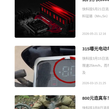
快科技5月21日
料锰锡（Mn₃S
2026-05-21 12:16
315曝光电动
快科技3月15日
限速25km/h
及
2026-03-15 21:25
800元造真
快科技3月8日消