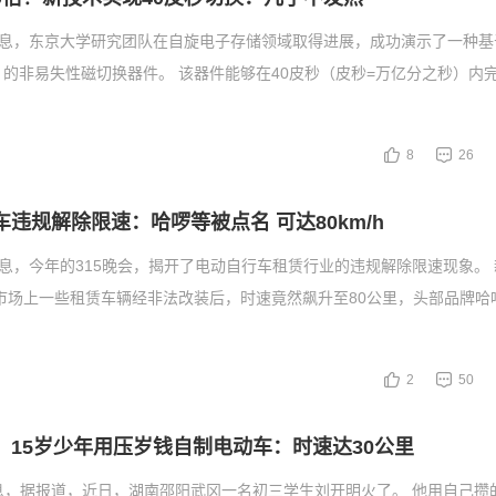
消息，东京大学研究团队在自旋电子存储领域取得进展，成功演示了一种基
n）的非易失性磁切换器件。 该器件能够在40皮秒（皮秒=万亿分之秒）内
8
26
车违规解除限速：哈啰等被点名 可达80km/h
消息，今年的315晚会，揭开了电动自行车租赁行业的违规解除限速现象。
，而市场上一些租赁车辆经非法改装后，时速竟然飙升至80公里，头部品牌
2
50
车！15岁少年用压岁钱自制电动车：时速达30公里
息，据报道，近日，湖南邵阳武冈一名初三学生刘开明火了。 他用自己攒的