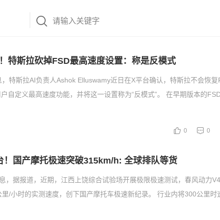
！特斯拉砍掉FSD最高速度设置：称是反模式
，特斯拉AI负责人Ashok Elluswamy近日在X平台确认，特斯拉不会恢复
户自定义最高速度功能，并将这一设置称为“反模式”。 在早期版本的FS
0
0
！国产摩托极速突破315km/h: 全球排队等货
消息，据报道，近期，江西上饶综合试验场开展极限极速测试，春风动力V4 S
82公里/小时的实测速度，创下国产摩托车极速新纪录。 行业内将300公里