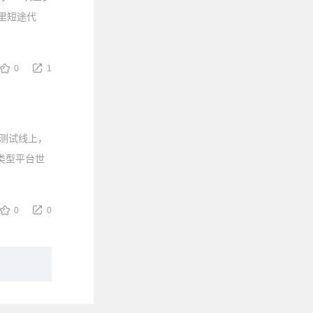
里短途代
0
1
测试线上，
同类型平台世
0
0