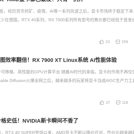
消息，经历货币挖矿、疫情、AI等一系列风波之后，显卡市场终于稳定下
少在德国，RTX 40系列、RX 7000系列所有型号的售价都已经低于首
23
259
效率翻倍！RX 7900 XT Linux系统 AI性能体验
个可移植、高性能的GPU计算平台 随着AI时代的来临，显卡的作用不再仅
able Diffusion火爆全网之后，越来越多的玩家将显卡当成AIGC生产力工
37
118
格史低！NVIDIA新卡瞬间不香了
，RTX 40 SUPER登场以来，AMD显卡不断以降价应对，性价比越来