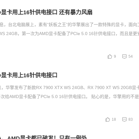
D显卡用上16针供电接口 还有暴力风扇
消息，台北电脑展上，素有“妖板之王”的华擎展出了一款特殊的显卡，面向
TX WS 24GB，第一次为AMD显卡配备了PCIe 5.0 16针供电接口，而且是
9
54
D显卡用上16针供电接口
华擎发布了新款RX 7900 XTX WS 24GB、RX 7900 XT WS 20G
给AMD显卡配备了PCIe 5.0 16针供电接口。 贴心的是，华擎用的不
18
83
IA、AMD显卡都已破发！只有一例外