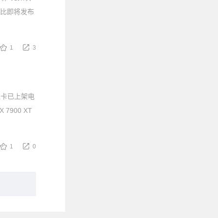
元，比即将发布
1
3
显卡已上架电
900 XT
1
0