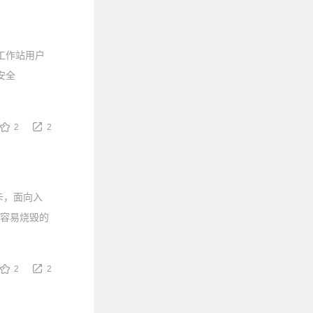
工作站用户
更安全
2
2
B显卡，面向入
是容易烧毁的
2
2