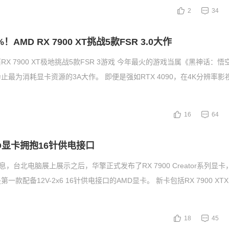
2
34
！AMD RX 7900 XT挑战5款FSR 3.0大作
X 7900 XT极地挑战5款FSR 3游戏 今年最火的游戏当属《黑神话：
止最为消耗显卡资源的3A大作。 即便是强如RTX 4090，在4K分辨率影
16
64
D显卡拥抱16针供电接口
息，台北电脑展上展示之后，华擎正式发布了RX 7900 Creator系列显
款配备12V-2x6 16针供电接口的AMD显卡。 新卡包括RX 7900 XTX C
18
45