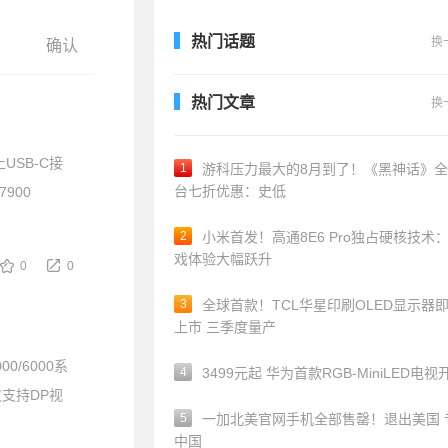
热门话题
换
热门文章
换
USB-C接
1
游科压力最大的8月到了！《黑神话》
台七折优惠：史低
900
2
小米首发！高通8E6 Pro独占硬核技术
戏体验大幅跃升
0
0
3
全球首款！TCL华星印刷OLED显示器
上市 三季度量产
0/6000系
4
3499元起 华为首款RGB-MiniLED电视
仅支持DP视
5
一加北美官网手机全部售罄！退出美国 
中国