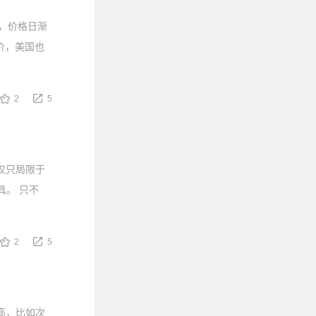
来，价格日渐
发价，美国也
2
5
仅只局限于
具。 只不
2
5
越高，比如次