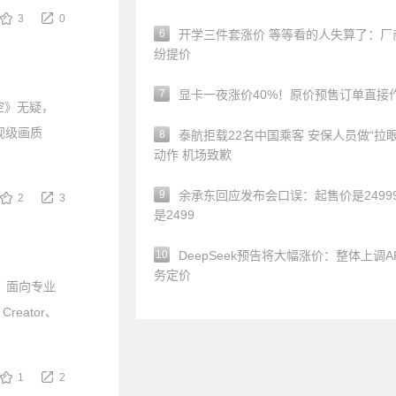
3
0
6
开学三件套涨价 等等看的人失算了：厂
纷提价
7
显卡一夜涨价40%！原价预售订单直接
悟空》无疑，
视级画质
8
泰航拒载22名中国乘客 安保人员做“拉眼
动作 机场致歉
9
余承东回应发布会口误：起售价是24999
2
3
是2499
10
DeepSeek预告将大幅涨价：整体上调A
务定价
卡，面向专业
reator、
1
2