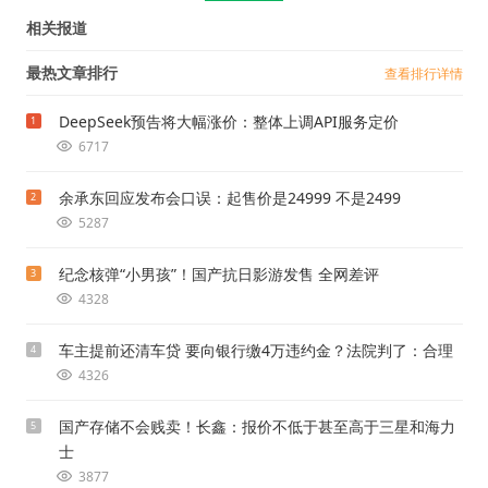
相关报道
最热文章排行
查看排行详情
DeepSeek预告将大幅涨价：整体上调API服务定价
1
6717
余承东回应发布会口误：起售价是24999 不是2499
2
5287
纪念核弹“小男孩”！国产抗日影游发售 全网差评
3
4328
车主提前还清车贷 要向银行缴4万违约金？法院判了：合理
4
4326
国产存储不会贱卖！长鑫：报价不低于甚至高于三星和海力
5
士
3877