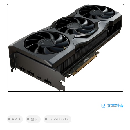
文章纠错
#
AMD
#
显卡
#
RX 7900 XTX