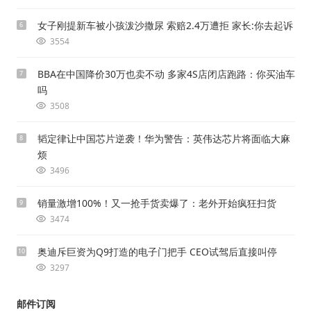
女子刚提新车被小孩泼沙撒尿 索赔2.4万遭拒 家长:你去起诉
6
3554
BBA在中国降价30万也卖不动 多家4S店闭店跑路：你买油车
7
吗
3508
韬定律让中国芯片逆袭！华为警告：英伟达芯片将面临大麻
8
烦
3496
销量激增100%！又一抢手货卖爆了：老外开始疯狂扫货
9
3474
奥迪斥巨资为Q9打造的电子门把手 CEO试驾后直接叫停
10
3297
邮件订阅