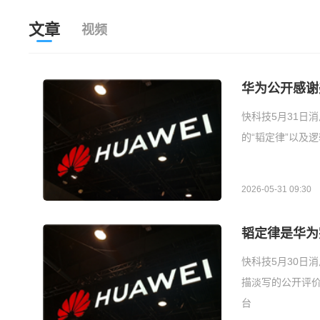
文章
视频
华为公开感谢
快科技5月31日
的“韬定律”以及
2026-05-31 09:30
韬定律是华为
快科技5月30日
描淡写的公开评
台