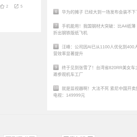
2
5
6
华为的摊子 已经大到一场发布会装不下
7
手机能用！我国钢材大突破：比A4纸薄
折出钢铁版纸飞机
8
汪峰：公司因AI已从1100人优化到400
营效率显著提升
9
终于见到张雪了！台湾省820RR美女车
邀参观机车工厂
10
就是监视器啊！大法不死 索尼中国开卖
电视：149999元