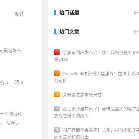
热门话题
换
热门文章
换
司最新发布
1
余承东回应发布会口误：起售价是24999
是2499
2
DeepSeek预告将大幅涨价：整体上调A
务定价
1
0
3
女骑请注意罩杯尺寸
4
黄仁勋开始焦虑了！英伟达最大的客户
了一个颇为轻
变成它最大的敌人
。 他表示
5
国产存储不会贱卖！长鑫：报价不低于
高于三星和海力士