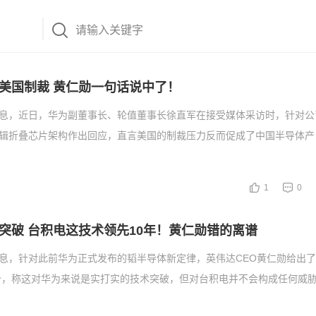
美国制裁 黄仁勋一句话说中了！
消息，近日，华为副董事长、轮值董事长徐直军在接受媒体采访时，针对公
逻辑折叠芯片架构作出回应，直言美国的制裁压力反而促成了中国半导体产
1
0
突破 台积电这技术领先10年！黄仁勋错的离谱
消息，针对此前华为正式发布的韬半导体新定律，英伟达CEO黄仁勋给出
价，称这对华为来说是实打实的技术突破，但对台积电并不会构成任何威胁