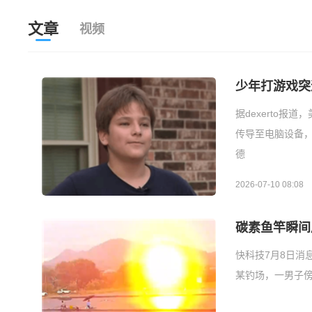
文章
视频
少年打游戏突
据dexerto
传导至电脑设备
德
2026-07-10 08:08
碳素鱼竿瞬间
快科技7月8日消
某钓场，一男子