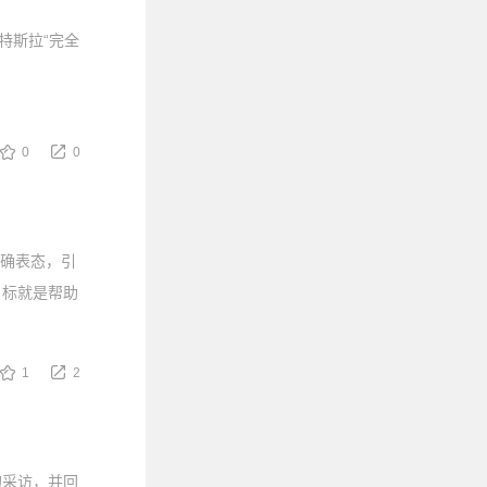
查特斯拉“完全
0
0
明确表态，引
目标就是帮助
1
2
的采访，并回