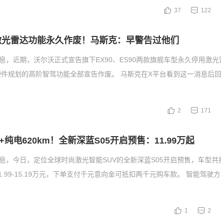
37
122
激光雷达功能永久作废！马斯克：早警告过他们
消息，近期，沃尔沃正式宣告旗下EX90、ES90两款旗舰车型永久停用激
件规划的高阶智驾功能全部宣告作废。 马斯克在X平台看到这一消息后
2
171
纯电620km！全新深蓝S05开启预售：11.99万起
消息，今日，定位全球时尚激光智能SUV的全新深蓝S05开启预售，车型
1.99-15.19万元，下单支付千元意向金可抵扣两千元购车款。 智能驾驶
1
2