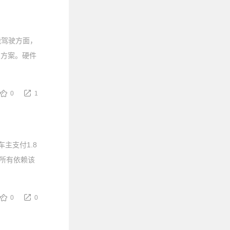
能驾驶方面，
驾方案。硬件
0
1
主支付1.8
及所有依赖该
0
0