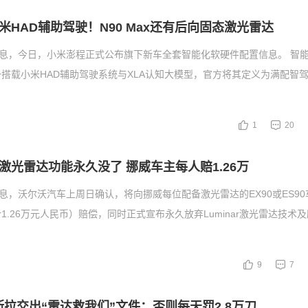
米HAD辅助驾驶！N90 Max还有后向固态激光雷达
消息，今日，小米澎程正式公布旗下新车全套智能化软硬件配置信息。 智
搭载小米HAD辅助驾驶系统与XLA认知大模型，官方将其定义为满配智
1
20
激光雷达功能永久没了 挪威车主每人赔1.26万
消息，沃尔沃汽车上周日确认，将向挪威每位配备激光雷达的EX90或ES90车
1.26万元人民币）赔偿，同时正式宣布永久放弃Luminar激光雷达技术
9
7
斯拉交出“雷达救我们”文件：否则每天罚2.8万刀