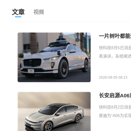
文章
视频
一片树叶都能
快科技8月5日消息，据
表演讲，系统阐述
2026-08-05 08:15
长安启源A0
快科技8月2日消
普遍为“A06为实