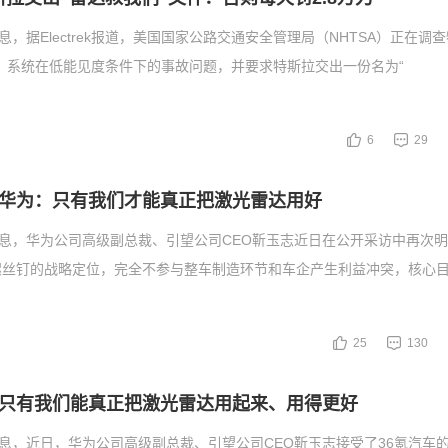
息，据Electrek报道，美国国家公路交通安全管理局（NHTSA）正在调
D）系统在低能见度条件下的事故问题，并要求特斯拉交出一份名为“
6
29
华为：只有我们才能真正把激光雷达用好
消息，华为公司高级副总裁、引望公司CEO靳玉志近日在公开采访中再次
螺丝钉的战略定位，完全不参与整车制造环节和车企产生利益冲突，核心
25
130
只有我们能真正把激光雷达用起来、用得更好
消息，近日，华为公司高级副总裁、引望公司CEO靳玉志接受了36氪汽车