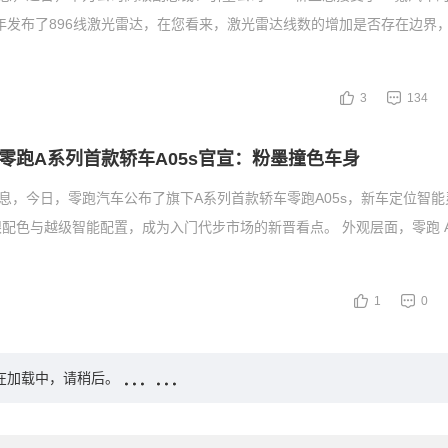
年发布了896线激光雷达，在您看来，激光雷达线数的增加是否存在边界
3
134
零跑A系列首款轿车A05s官宣：粉墨撞色车身
消息，今日，零跑汽车公布了旗下A系列首款轿车零跑A05s，新车定位智
配色与越级智能配置，成为入门代步市场的新晋看点。 外观层面，零跑 A0
1
0
在加载中，请稍后。