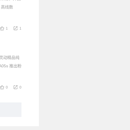
，高线数
1
1
能灵动精品纯
5s 推出粉
0
0