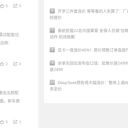
0
5
6
开学三件套涨价 等等看的人失算了：厂
纷提价
7
泰航拒载22名中国乘客 安保人员做“拉眼
光雷达配套功
动作 机场致歉
回应称：
8
显卡一夜涨价40%！原价预售订单直接
9
余承东回应发布会口误：起售价是24999
2
0
是2499
10
DeepSeek预告将大幅涨价：整体上调A
务定价
共推出五款配
方面，新车搭
0
1