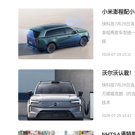
小米澎程配小
快科技7月29日
澎程两款车型统一
搭
2026-07-29 15:11
沃尔沃认栽！
快科技7月29日
万挪威克朗（约合
技术
2026-07-29 14:47
NHTSA逼特