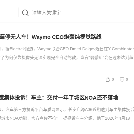
逼停无人车！Waymo CEO炮轰纯视觉路线
Electrek报道，Waymo联合CEO Dmitri Dolgov近日在Y Combina
了为何仅靠摄像头无法实现完全自动驾驶，直言“弱感知”会在远未达到超
0
0
6遭集体投诉！车主：交付一年了城区NOA还不落地
息，汽车第三方投诉平台车质网显示，长安启源A06近期遭到车主集体投
现城市NOA功能，官方宣传不符”。 据投诉车主介绍，他于2026年4月19