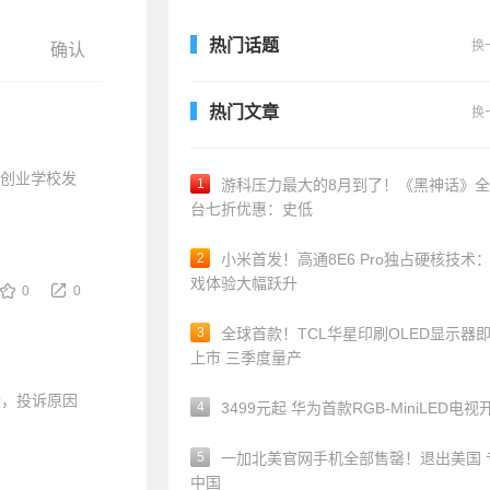
热门话题
换
热门文章
换
tor创业学校发
1
游科压力最大的8月到了！《黑神话》
台七折优惠：史低
2
小米首发！高通8E6 Pro独占硬核技术
戏体验大幅跃升
0
0
3
全球首款！TCL华星印刷OLED显示器
上市 三季度量产
诉，投诉原因
4
3499元起 华为首款RGB-MiniLED电视
5
一加北美官网手机全部售罄！退出美国 
中国