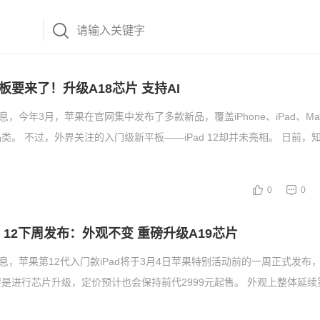
板要来了！升级A18芯片 支持AI
息，今年3月，苹果在官网集中发布了多款新品，覆盖iPhone、iPad、M
类。 不过，外界关注的入门级新平板——iPad 12却并未亮相。 日前，
0
0
d 12下周发布：外观不变 重磅升级A19芯片
消息，苹果第12代入门款iPad将于3月4日苹果特别活动前的一周正式发布
是进行芯片升级，定价预计也会保持前代2999元起售。 外观上整体延续第1