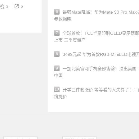
3
5
6
最强Mate降临！华为Mate 90 Pro Ma
参数揭晓
7
全球首款！TCL华星印刷OLED显示器
上市 三季度量产
8
3499元起 华为首款RGB-MiniLED电视
9
一加北美官网手机全部售罄！退出美国 
中国
10
开学三件套涨价 等等看的人失算了：厂
纷提价