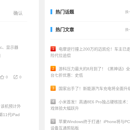
热门话题
换
热门文章
换
ac、显示器
1
电摩逆行撞上200万的迈凯伦！车主已
险代位追偿
知
2
游科压力最大的8月到了！《黑神话》
台七折优惠：史低
0
0
3
国家出手了！新能源汽车充电将全面升
4
小米首发！高通8E6 Pro独占硬核技术
，该机预计外
戏体验大幅跃升
1代iPad
5
苹果Windows终于打通！iPhone将与P
设备互通剪贴板