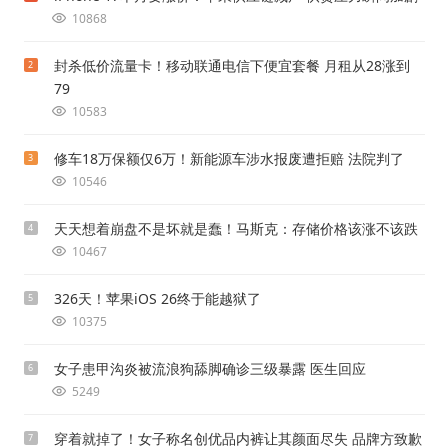
10868
封杀低价流量卡！移动联通电信下便宜套餐 月租从28涨到
2
79
10583
修车18万保额仅6万！新能源车涉水报废遭拒赔 法院判了
3
10546
天天想着崩盘不是坏就是蠢！马斯克：存储价格该涨不该跌
4
10467
326天！苹果iOS 26终于能越狱了
5
10375
女子患甲沟炎被流浪狗舔脚确诊三级暴露 医生回应
6
5249
穿着就掉了！女子称名创优品内裤让其颜面尽失 品牌方致歉
7