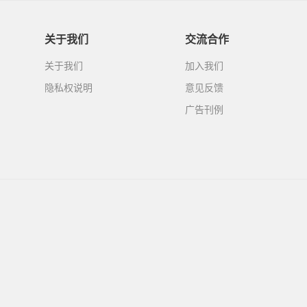
关于我们
交流合作
关于我们
加入我们
隐私权说明
意见反馈
广告刊例