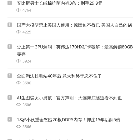
安比斯男士长绒棉抗菌内裤3条：到手29.9元
4
4764
国产大模型禁止美国人使用：原因迫不得已 美国人自己的锅
5
4225
史上第一GPU漏洞！英伟达170HX矿卡破解：最高解锁80GB
6
显存
3924
全面淘汰核电站40年后 意大利终于忍不住了
7
3690
AI生图骗哭小男孩！官方声明：大连海底隧道看不到鱼
8
3606
18岁小伙重金怒囤20根DDR5内存！押注15年后翻5倍
9
3566