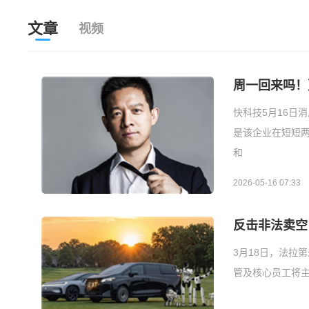
文章
视频
周一回来吗！
快科技5月16日
是该企业在短短
和
2026-05-16 07:33
反击非法卖空
3月18日，法拉
管及核心员工将主