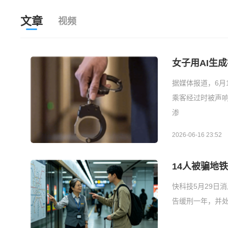
文章
视频
女子用AI生
据媒体报道，6月
乘客经过时被声
渗
2026-06-16 23:52
14人被骗地
快科技5月29日
告缓刑一年，并处