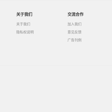
关于我们
交流合作
关于我们
加入我们
隐私权说明
意见反馈
广告刊例