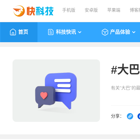
手机版
安卓版
苹果端
博客
首页
科技快讯
产品体验
#
大巴
有关“大巴”的
分享：