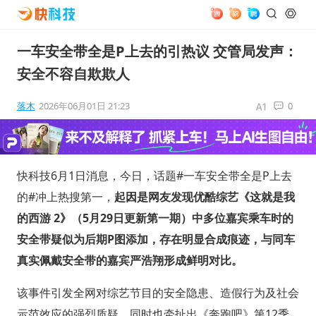
一车安全带全是P上去的引热议 交管局发声：
安全不容自欺欺人
落木
2026年06月01日 21:23
0
快科技6月1日消息，今日，话题#一车安全带全是P上去
的#冲上热搜第一，
起因是网友发现优酷综艺《这就是我
的西游 2》（5月29日更新第一期）中多位嘉宾乘车时的
安全带疑似为后期P图添加，存在明显合成痕迹，与同车
真实佩戴安全带的嘉宾严浩翔形成鲜明对比。
该事件引发全网对综艺节目的安全隐患、造假行为及社会
示范效应的强烈质疑，同时也牵扯出《奔跑吧》第12季