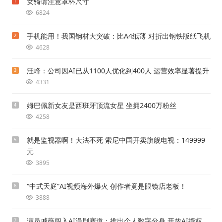
女骑请注意罩杯尺寸
1
6824
手机能用！我国钢材大突破：比A4纸薄 对折出钢铁版纸飞机
2
4628
汪峰：公司因AI已从1100人优化到400人 运营效率显著提升
3
4331
姆巴佩新女友是西班牙顶流女星 坐拥2400万粉丝
4
4258
就是监视器啊！大法不死 索尼中国开卖旗舰电视：149999
5
元
3895
“中式天庭”AI视频海外爆火 创作者竟是眼镜店老板！
6
3888
演员戚薇闯入AI漫剧赛道：推出个人数字分身 开放AI授权
7