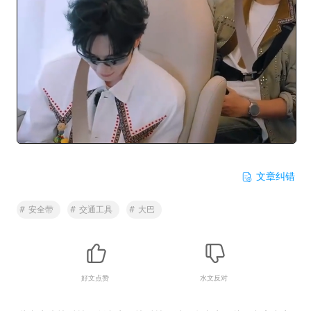
文章纠错
#
安全带
#
交通工具
#
大巴
好文点赞
水文反对