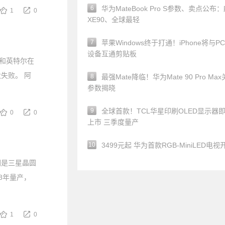
6
华为MateBook Pro S参数、卖点公布
1
0
XE90、全球最轻
7
苹果Windows终于打通！iPhone将与P
设备互通剪贴板
和英特尔在
失败。 阿
8
最强Mate降临！华为Mate 90 Pro Ma
参数揭晓
9
全球首款！TCL华星印刷OLED显示器
0
0
上市 三季度量产
10
3499元起 华为首款RGB-MiniLED电视
原因是三星晶圆
28年量产，
1
0