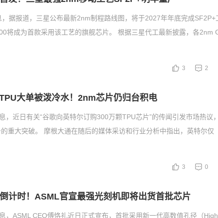
息，据报道，三星公布最新2nm制程路线图，将于2027年年底完成SF2P
 2800将成为首款采用该工艺的旗舰芯片。 根据三星代工最新披露，各2nm 
3
2
00万颗TPU大单被泼冷水！2nm芯片仍归台积电
消息，近日有关“谷歌向英特尔订购300万颗TPU芯片”的传闻引发市场热议
的重大突破。 摩根大通在随后的媒体采访和行业分析中指出，英特尔仅
3
0
片倒计时！ASML官宣最强光刻机即将出货首批芯片
息，ASML CEO傅恪礼近日正式宣布，首批采用新一代高数值孔径（High-