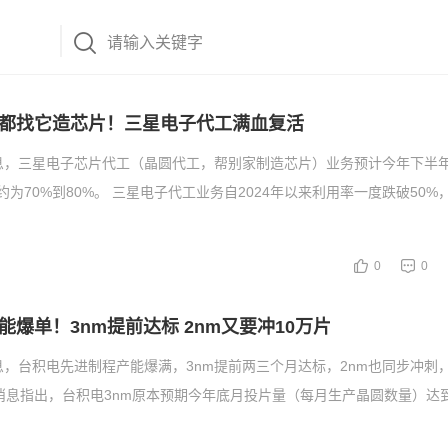
都找它造芯片！三星电子代工满血复活
息，三星电子芯片代工（晶圆代工，帮别家制造芯片）业务预计今年下半
约为70%到80%。 三星电子代工业务自2024年以来利用率一度跌破50
0
0
能爆单！3nm提前达标 2nm又要冲10万片
息，台积电先进制程产能爆满，3nm提前两三个月达标，2nm也同步冲刺
消息指出，台积电3nm原本预期今年底月投片量（每月生产晶圆数量）达到