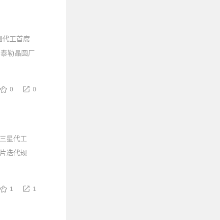
圆代工首席
美国泰勒晶圆厂
0
0
用三星代工
芯片迭代规
1
1