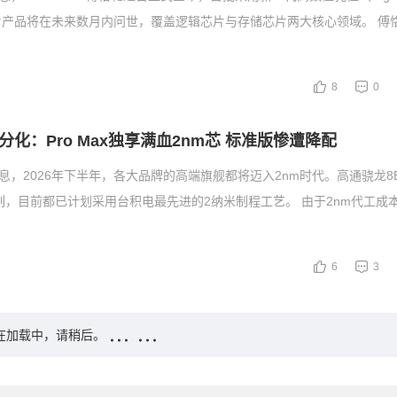
片产品将在未来数月内问世，覆盖逻辑芯片与存储芯片两大核心领域。 傅
8
0
化：Pro Max独享满血2nm芯 标准版惨遭降配
消息，2026年下半年，各大品牌的高端旗舰都将迈入2nm时代。高通骁龙8
系列，目前都已计划采用台积电最先进的2纳米制程工艺。 由于2nm代工成
6
3
在加载中，请稍后。