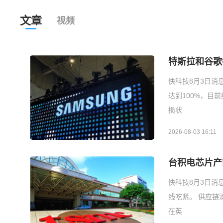
文章
视频
特斯拉和谷歌
快科技8月3日消
达到100%，目前
损状
2026-08-03 16:11
台积电芯片产
快科技8月3日消
线吃紧。 供应链
在英