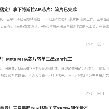
单落定！拿下特斯拉AI5芯片：流片已完成
消息，三星电子已完成特斯拉下一代自动驾驶AI5芯片的流片工作。三星晶
Kim日前在LinkedIn发文确认，AI5芯片将采用三星最新的2纳米工艺，在
2
1
单！Meta MTIA芯片转单三星2nm代工
息，据报道，Meta旗下MTIA系列AI训练、推理加速器的后续新品，将采
额超10万亿韩元，折合人民币约437.8亿元。 Meta今年3月公布自研AI
3
4
2800首发！三星最强2nm移动工艺SF2P+明年量产