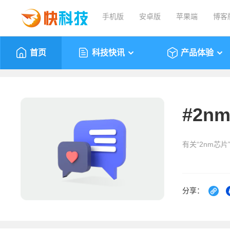
手机版
安卓版
苹果端
博客
首页
科技快讯
产品体验
#
2n
有关“2nm芯
分享：