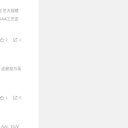
+工艺大规模
GAA工艺定
2
1
，这被视为英
1
0
NA）EUV