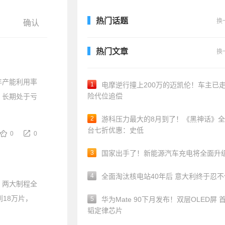
热门话题
换
热门文章
换
年产能利用率
1
电摩逆行撞上200万的迈凯伦！车主已
险代位追偿
%，长期处于亏
2
游科压力最大的8月到了！《黑神话》
台七折优惠：史低
0
0
3
国家出手了！新能源汽车充电将全面升
4
全面淘汰核电站40年后 意大利终于忍
，两大制程全
18万片，
5
华为Mate 90下月发布！双层OLED屏 
韬定律芯片