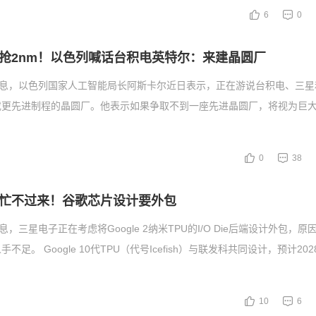
6
0
抢2nm！以色列喊话台积电英特尔：来建晶圆厂
消息，以色列国家人工智能局长阿斯卡尔近日表示，正在游说台积电、三星
或更先进制程的晶圆厂。他表示如果争取不到一座先进晶圆厂，将视为巨大
0
38
忙不过来！谷歌芯片设计要外包
息，三星电子正在考虑将Google 2纳米TPU的I/O Die后端设计外包，
不足。 Google 10代TPU（代号Icefish）与联发科共同设计，预计20
10
6