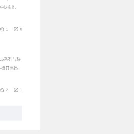
恪礼指出，
1
0
E6系列与联
本极其高昂，
2
1