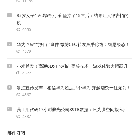
11189
35岁女子1天喝5瓶可乐 坚持了15年后：结果让人很害怕的
6
说
6650
华为回应“竹知了”事件 微博CEO转发黑手脉络：细思极恐！
7
4679
小米首发！高通8E6 Pro独占硬核技术：游戏体验大幅跃升
8
4622
浙江宣传发声：相信华为还是那个华为 穿越嘈杂一往无前！
9
4567
员工用代码17小时删光公司89TB数据：只为腾空间接私活
10
4387
邮件订阅