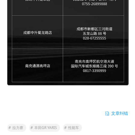
文章纠错
#
拉力赛
#
丰田GR YARIS
#
性能车