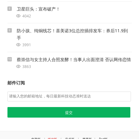
卫星巨头：宣布破产！
8
4042
防小孩、纯铜线芯！喜美诺3位总控插排发车：券后11.9到
9
手
3991
蔡崇信与女主持人合照发酵！当事人出面澄清 否认网传恋情
10
3863
邮件订阅
电脑版
|
移动版
|
安卓版
|
苹果版
|
Pad版