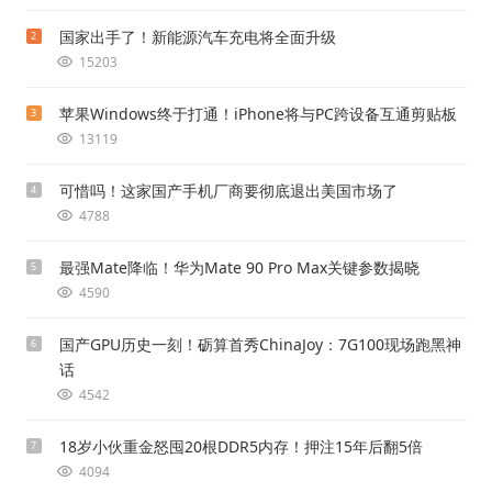
国家出手了！新能源汽车充电将全面升级
2
15203
苹果Windows终于打通！iPhone将与PC跨设备互通剪贴板
3
13119
可惜吗！这家国产手机厂商要彻底退出美国市场了
4
4788
最强Mate降临！华为Mate 90 Pro Max关键参数揭晓
5
4590
国产GPU历史一刻！砺算首秀ChinaJoy：7G100现场跑黑神
6
话
4542
18岁小伙重金怒囤20根DDR5内存！押注15年后翻5倍
7
4094