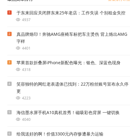
于东来回应关闭胖东来25年老店：工作失误 个别租金失控
1
4937
真品牌烙印！奔驰AMG座椅车标把车主烫伤 背上烙出AMG
2
字样
4401
苹果首款折叠屏iPhone新配色曝光：银色、深蓝色现身
3
4318
笑容独特的网红老表遗体已找到：22万粉丝账号宣布永久停
4
更
4223
海信墨水屏手机A10真机首秀！磁吸彩色背屏 一键切换
5
4040
给我送好的啊！价值3300元内存惨遭暴力运输
6