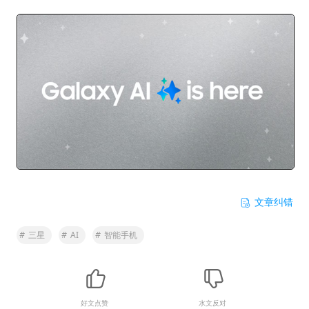
文章纠错
#
三星
#
AI
#
智能手机
好文点赞
水文反对