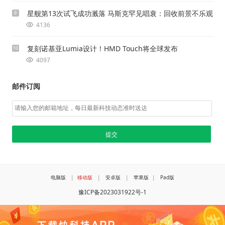
星舰第13次试飞成功溅落 马斯克罕见唱衰：回收前景不乐观
9
4136
复刻诺基亚Lumia设计！HMD Touch将全球发布
10
4097
邮件订阅
电脑版
|
移动版
|
安卓版
|
苹果版
|
Pad版
豫ICP备2023031922号-1