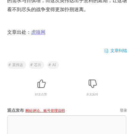
的需求与日俱增，而这次英伟达出乎意料的延期，让这场
看不到尽头的战争变得更加扑朔迷离。
文章出处：
虎嗅网
文章纠错
#
英伟达
#
芯片
#
AI
好文点赞
水文反对
观点发布
登录
网站评论、账号管理说明