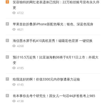
笑容独特的网红老表遗体已找到：22万粉丝账号宣布永久停
3
更
4722
苹果首款折叠屏iPhone新配色曝光：银色、深蓝色现身
4
4621
海信墨水屏手机A10真机首秀！磁吸彩色背屏 一键切换
5
4268
预计10.5万起售！比亚迪海豹06将于8月11日上市：外观大
6
变
4185
给我送好的啊！价值3300元内存惨遭暴力运输
7
4145
有本事你去考个研究生！因女儿一句话44岁爸爸考上985
8
4138