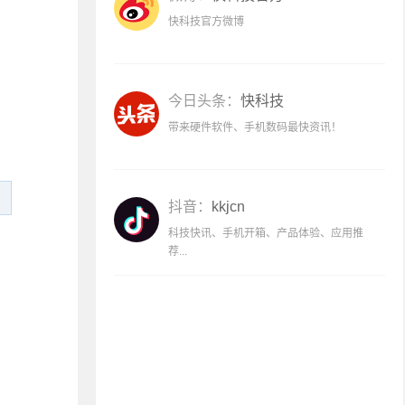
快科技官方微博
今日头条：
快科技
带来硬件软件、手机数码最快资讯！
抖音：
kkjcn
科技快讯、手机开箱、产品体验、应用推
荐...