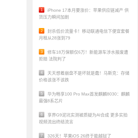
1
iPhone 17本月要涨价：苹果供应链减产 供
货压力瞬间加剧
2
封杀低价流量卡！移动联通电信下便宜套餐
月租从28涨到79
3
修车18万保额仅6万！新能源车涉水报废遭
拒赔 法院判了
4
天天想着崩盘不是坏就是蠢！马斯克：存储
价格该涨不该跌
5
华为畅享100 Pro Max首发麒麟8030：麒麟
最强8系芯片
6
享界G9泥坑实测被质疑为AI合成 更多实拍
视频流出终结流言
7
326天！苹果iOS 26终于能越狱了