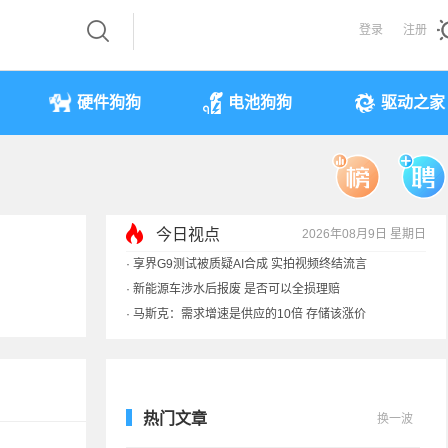
登录
注册
硬件狗狗
电池狗狗
驱动之家
今日视点
2026年08月9日 星期日
·
享界G9测试被质疑AI合成 实拍视频终结流言
·
新能源车涉水后报废 是否可以全损理赔
·
马斯克：需求增速是供应的10倍 存储该涨价
·
iPhone 17本月或调价：苹果供应链减产30%
热门文章
换一波