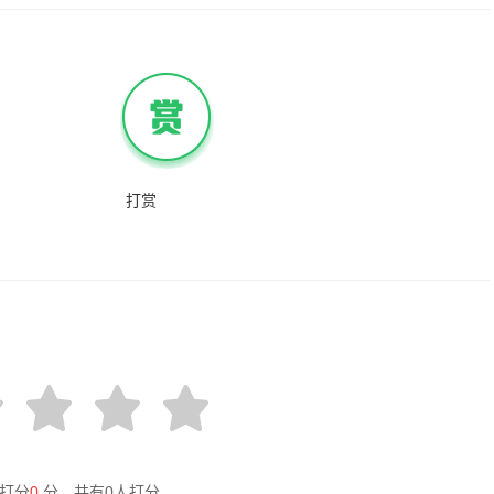
打赏
打分
0
分，共有
0
人打分