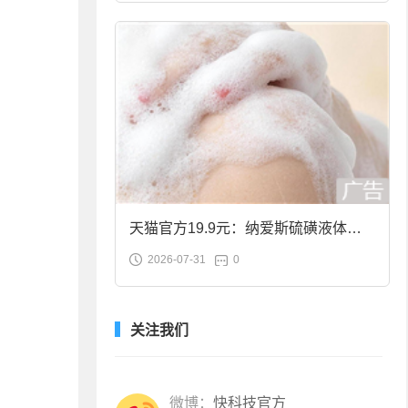
天猫官方19.9元：纳爱斯硫磺液体香
2026-07-31
0
皂2斤大促
关注我们
微博：
快科技官方