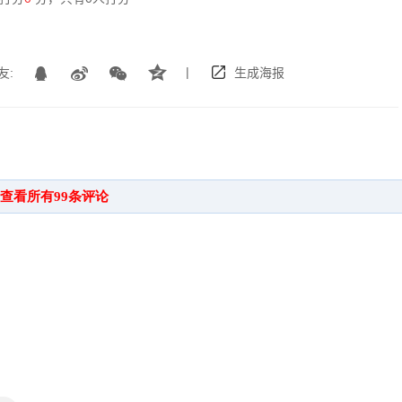
|
友:
生成海报