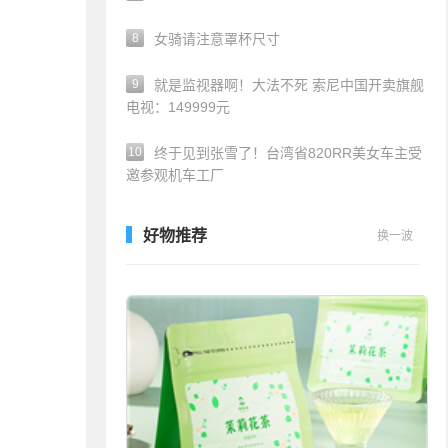
8
女骑请注意罩杯尺寸
9
就是监视器啊！大法不死 索尼中国开卖旗舰
电视：149999元
10
终于见到张雪了！台湾省820RR美女车主受
邀参观机车工厂
好物推荐
换一波