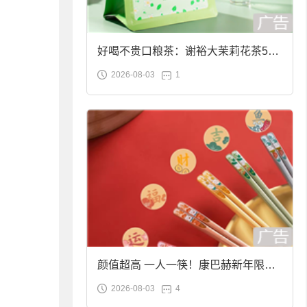
好喝不贵口粮茶：谢裕大茉莉花茶50g
2026-08-03
1
袋装9.9元到手
颜值超高 一人一筷！康巴赫新年限定
2026-08-03
4
合金筷子大促：19.9元