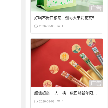
好喝不贵口粮茶：谢裕大茉莉花茶50g
2026-08-03
1
袋装9.9元到手
颜值超高 一人一筷！康巴赫新年限定
2026-08-03
4
合金筷子大促：19.9元