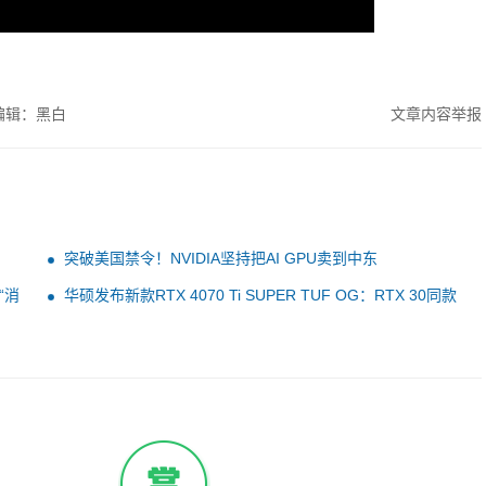
编辑：黑白
文章内容举报
突破美国禁令！NVIDIA坚持把AI GPU卖到中东
“消
华硕发布新款RTX 4070 Ti SUPER TUF OG：RTX 30同款
散热器