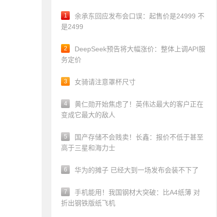
1
余承东回应发布会口误：起售价是24999 不
是2499
2
DeepSeek预告将大幅涨价：整体上调API服
务定价
3
女骑请注意罩杯尺寸
4
黄仁勋开始焦虑了！英伟达最大的客户正在
变成它最大的敌人
5
国产存储不会贱卖！长鑫：报价不低于甚至
高于三星和海力士
6
华为的摊子 已经大到一场发布会装不下了
7
手机能用！我国钢材大突破：比A4纸薄 对
折出钢铁版纸飞机