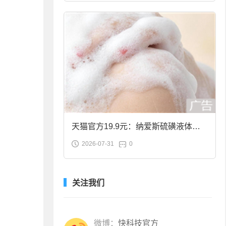
天猫官方19.9元：纳爱斯硫磺液体香
2026-07-31
0
皂2斤大促
关注我们
微博：
快科技官方