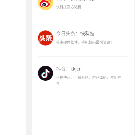
快科技官方微博
今日头条：
快科技
带来硬件软件、手机数码最快资讯！
抖音：
kkjcn
科技快讯、手机开箱、产品体验、应用推
荐...