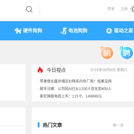
登录
注册
硬件狗狗
电池狗狗
驱动之家
今日视点
2026年08月8日 星期六
·
索尼旗舰电视上市：115寸、149999元
·
SpaceX火箭残骸7倍音速撞月球 对比图像公布
·
苹果借长鑫存储压价韩系内存厂商！结果没用
·
歌手汪峰：公司因AI已从1100人优化到400人
热门文章
换一波