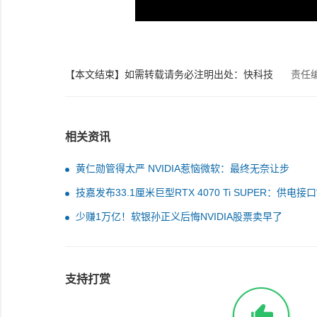
【本文结束】如需转载请务必注明出处：快科技
责任
相关资讯
黄仁勋管得太严 NVIDIA惹恼微软：最终无奈让步
技嘉发布33.1厘米巨型RTX 4070 Ti SUPER：供电接口
失”
少赚1万亿！软银孙正义后悔NVIDIA股票卖早了
支持打赏