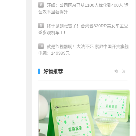
8
汪峰：公司因AI已从1100人优化到400人 运
营效率显著提升
9
终于见到张雪了！台湾省820RR美女车主受
邀参观机车工厂
10
就是监视器啊！大法不死 索尼中国开卖旗舰
电视：149999元
好物推荐
换一波