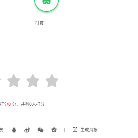
打赏
打分
0
分，共有
0
人打分
|
友:
生成海报