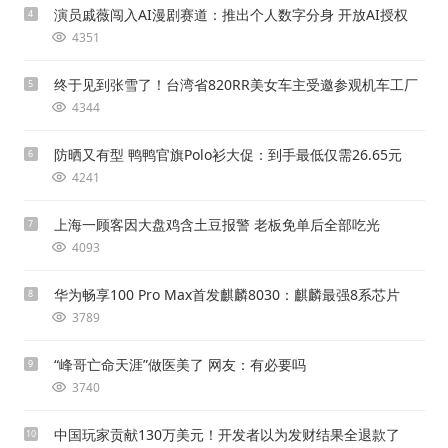
演员戚薇闯入AI漫剧赛道：推出个人数字分身 开放AI授权
4
4351
终于见到张雪了！台湾省820RR美女车主受邀参观机车工厂
5
4344
防晒又有型 鸭鸭官旗Polo衫大促：到手最低仅需26.65元
6
4241
上海一顾客因大盘鸡含土豆报警 老板免单后全部吃光
7
4093
华为畅享100 Pro Max首发麒麟8030：麒麟最强8系芯片
8
3789
“峰哥亡命天涯”做医美了 网友：有必要吗
9
3740
中国玩家贡献130万美元！开发者以为发财结果全退款了
10