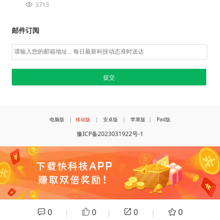
3713
邮件订阅
电脑版
|
移动版
|
安卓版
|
苹果版
|
Pad版
豫ICP备2023031922号-1
0
0
0
0
|
|
|