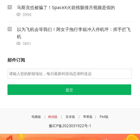
马斯克也被骗了！SpaceX火箭残骸撞月视频是假的
9
3994
以为飞机会等我们！两女子拖行李箱冲入停机坪：挥手拦飞
10
机
3801
邮件订阅
电脑版
|
移动版
|
安卓版
|
苹果版
|
Pad版
豫ICP备2023031922号-1