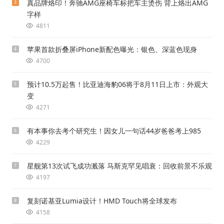
真品牌烙印！奔驰AMG座椅车标把车主烫伤 背上烙出AMG
3
字样
4811
苹果首款折叠屏iPhone新配色曝光：银色、深蓝色现身
4
4700
预计10.5万起售！比亚迪海豹06将于8月11日上市：外观大
5
变
4271
有本事你去考个研究生！因女儿一句话44岁爸爸考上985
6
4229
星舰第13次试飞成功溅落 马斯克罕见唱衰：回收前景不乐观
7
4197
复刻诺基亚Lumia设计！HMD Touch将全球发布
8
4158