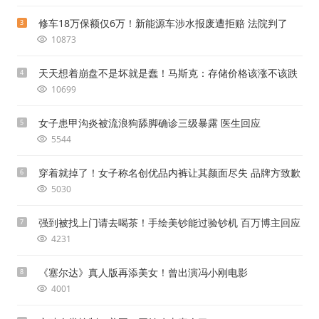
修车18万保额仅6万！新能源车涉水报废遭拒赔 法院判了
3
10873
天天想着崩盘不是坏就是蠢！马斯克：存储价格该涨不该跌
4
10699
女子患甲沟炎被流浪狗舔脚确诊三级暴露 医生回应
5
5544
穿着就掉了！女子称名创优品内裤让其颜面尽失 品牌方致歉
6
5030
强到被找上门请去喝茶！手绘美钞能过验钞机 百万博主回应
7
4231
《塞尔达》真人版再添美女！曾出演冯小刚电影
8
4001