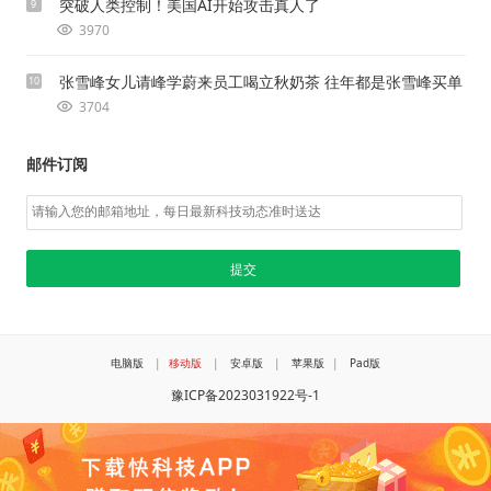
突破人类控制！美国AI开始攻击真人了
9
3970
张雪峰女儿请峰学蔚来员工喝立秋奶茶 往年都是张雪峰买单
10
3704
邮件订阅
电脑版
|
移动版
|
安卓版
|
苹果版
|
Pad版
豫ICP备2023031922号-1