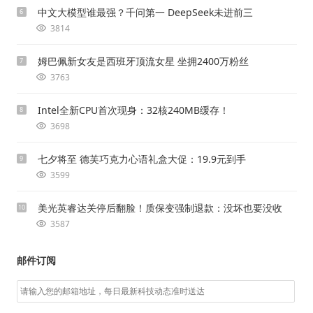
中文大模型谁最强？千问第一 DeepSeek未进前三
6
3814
姆巴佩新女友是西班牙顶流女星 坐拥2400万粉丝
7
3763
Intel全新CPU首次现身：32核240MB缓存！
8
3698
七夕将至 德芙巧克力心语礼盒大促：19.9元到手
9
3599
美光英睿达关停后翻脸！质保变强制退款：没坏也要没收
10
3587
邮件订阅