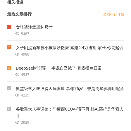
相关报道
最热文章排行
查看排行详情
女骑请注意罩杯尺寸
1
5467
女子刚提新车被小孩泼沙撒尿 索赔2.4万遭拒 家长:你去起诉
2
4988
DeepSeek推理到一半说自己饿了 暴露摸鱼日常
3
4547
殿堂级艺人黎彼得因病离世 享年76岁：曾是周星驰御用配角
4
4235
谷歌重大人事调整：印度裔CEO神话不再 搞AI还得是华裔人
5
才
3929