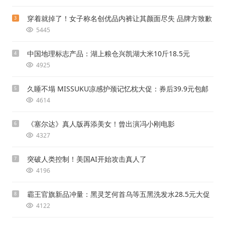
穿着就掉了！女子称名创优品内裤让其颜面尽失 品牌方致歉
3
5445
中国地理标志产品：湖上粮仓兴凯湖大米10斤18.5元
4
4925
久睡不塌 MISSUKU凉感护颈记忆枕大促：券后39.9元包邮
5
4614
《塞尔达》真人版再添美女！曾出演冯小刚电影
6
4327
突破人类控制！美国AI开始攻击真人了
7
4196
霸王官旗新品冲量：黑灵芝何首乌等五黑洗发水28.5元大促
8
4122