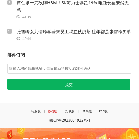
黄仁勋一刀砍碎HBM！SK海力士暴跌19% 唯独长鑫安然无
9
恙
4108
张雪峰女儿请峰学蔚来员工喝立秋奶茶 往年都是张雪峰买单
10
4044
邮件订阅
电脑版
|
移动版
|
安卓版
|
苹果版
|
Pad版
豫ICP备2023031922号-1